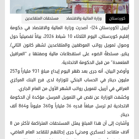
کوردستان
وزارة المالية والاقتصاد
مستحقات المتقاعدين
أربيل (كوردستان 24)- أصدرت وزارة المالية والاقتصاد في حكومة
إقليم كوردستان، اليوم الثلاثاء 10 شباط 2026، بياناً تفصيلياً حول
وصول تمويل رواتب الموظفين والمتقاعدين لشهر كانون الثاني/
يناير، مسلطةً الضوء على استقطاعات مالية وصفتها بـ "العراقيل
المتعمدة" من قبل الحكومة الاتحادية.
وأوضح البيان، أنه جرى بعد ظهر اليوم إيداع مبلغ 931 ملياراً و257
مليون دينار في الحساب البنكي للوزارة لدى فرع البنك المركزي
العراقي في أربيل، لتمويل رواتب الشهر الأول من العام الجاري.
وكشفت الوزارة عن نقص في التمويل المرسل، مؤكدة أن الحكومة
الاتحادية لم ترسل مبلغاً قدره 36 ملياراً و360 مليوناً و864 ألف
دينار.
وأشارت إلى أن هذا المبلغ يمثل المستحقات المتراكمة لأكثر من 8
آلاف متقاعد (عسكري ومدني) جرى إحالتهم للتقاعد العام الماضي،