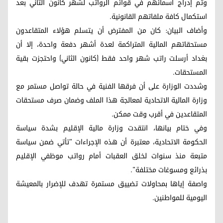
وتم إدراج أسمائهم في قوائم الرواتب لشهر كانون الثاني بعد
استكمال كافة ملفاتهم القانونية.
وأضاف البيان: كان من المفترض أن يتسلم هؤلاء المتقاعدون
مستحقاتهم المالية المتراكمة لعدة أشهر دفعة واحدة، إلا أن
بغداد أرسلت راتب شهر واحد فقط (كانون الثاني) واحتجزت بقية
المستحقات.
وشددت الوزارة على أن فرقها الفنية في حالة تواصل مستمر مع
وزارة المالية الاتحادية لمعالجة هذا الملف وضمان صرف مستحقات
المتقاعدين في أقرب وقت ممكن.
وفي ختام بيانها، انتقدت وزارة مالية الإقليم بشدة سياسة
الحكومة الاتحادية، معتبرة أن هذه الإجراءات "تأتي ضمن سياسة
متبعة منذ سنوات لخلق العقبات أمام رواتب موظفي الإقليم
بذرائع ومسوغات مختلفة".
واصفة إياها بمحاولات تضييق مستمرة تهدف للإضرار بالمعيشة
اليومية للمواطنين.