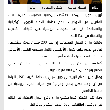
العالم
أسلحة أميركية
شبكات الكهرباء
الناتو
أربیل (کوردستان24)- تعهّدت بريطانيا الخميس تقديم مئات
الملايين من الدولارات لدعم أنظمة الدفاع الجوي الأوكرانية
والمساعدة في صد الهجمات الروسية على شبكات الكهرباء
والتدفئة في هذا البلد.
وقالت وزارة الدفاع البريطانية إن نحو 200 مليون دولار ستُخصص
لبرنامج يديره حلف شمال الأطلسي (ناتو)، ويدعمه الرئيس الأميركي
دونالد ترامب، لشراء أسلحة أميركية لكييف.
كما سترسل لندن إلى أوكرانيا 1000 صاروخ خفيف الوزن بريطاني
الصنع بقيمة تزيد عن 500 مليون دولار.
وقال وزير الدفاع البريطاني جون هيلي إن حلفاء كييف "أكثر التزاما
من أي وقت مضى بدعم أوكرانيا" مع اقتراب الحرب الروسية من
عامها الخامس.
وجاء هذا الإعلان فيما يجتمع وزراء دفاع الدول الأعضاء في الناتو
في بروكسل لمناقشة زيادة الدعم المقدم لأوكرانيا.