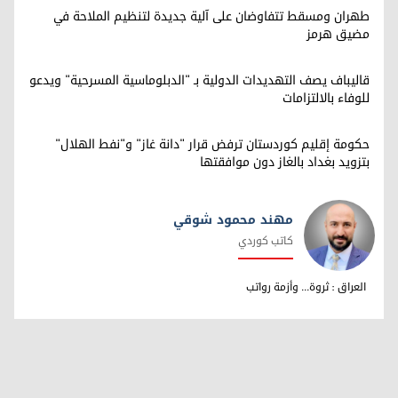
طهران ومسقط تتفاوضان على آلية جديدة لتنظيم الملاحة في
مضيق هرمز
قاليباف يصف التهديدات الدولية بـ "الدبلوماسية المسرحية" ويدعو
للوفاء بالالتزامات
حكومة إقليم كوردستان ترفض قرار "دانة غاز" و"نفط الهلال"
بتزويد بغداد بالغاز دون موافقتها
مهند محمود شوقي
كاتب كوردي
مهند محمود شوقي
العراق : ثروة... وأزمة رواتب