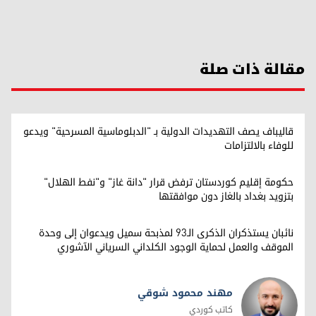
مقالة ذات صلة
قاليباف يصف التهديدات الدولية بـ "الدبلوماسية المسرحية" ويدعو
للوفاء بالالتزامات
حكومة إقليم كوردستان ترفض قرار "دانة غاز" و"نفط الهلال"
بتزويد بغداد بالغاز دون موافقتها
نائبان يستذكران الذكرى الـ93 لمذبحة سميل ويدعوان إلى وحدة
الموقف والعمل لحماية الوجود الكلداني السرياني الآشوري
مهند محمود شوقي
كاتب كوردي