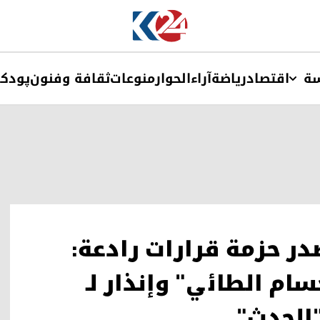
ة
اقتصاد
ریاضة
آراء
الحوار
منوعات
ثقافة وفنون
پودک
صدر حزمة قرارات رادعة:
ام الطائي" وإنذار لـ
"الحدث"