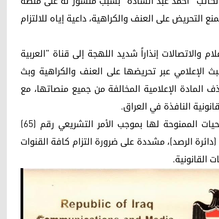
 الكاتب "أحمد عبد السادة" بسبب منشور له على منصة
 بمنع التحريض على العنف والكراهية، داعية إياه للالتزام
 والاتصالات إنذاراً شديد اللهجة إلى قناة "العربية
بث الإعلامي عبر تحريضها على العنف والكراهية وبث
ذف المادة الإعلامية المخالفة من جميع منصاتها، مع
نونية النافذة في العراق.
وأكدت الهيئة أن هذه القرارات استندت إلى الصلاحيات الممنوحة لها بموجب الأمر التشريعي رقم (65)
لإعلامي (دائرة الرصد)، مشددة على ضرورة التزام كافة القنوات
ت القانونية.