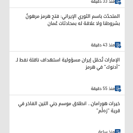
منذ 33 دقيقة
المتحدّث باسم الثوري الإيراني: فتح هرمز مرهونٌ
بشروطنا ولا علاقة له بمحادثات عُمان
منذ 43 دقيقة
الإمارات تُحمّل إيران مسؤولية استهداف ناقلة نفط لـ
"أدنوك" في هرمز
منذ 55 دقيقة
خيرات هورامان.. انطلاق موسم جني التين الفاخر في
قرية "زەڵم"
منذ ساعة