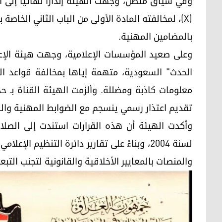
وفي سياق متصل، وجهت الهيئة إنذاراً نهائياً إلى
(X)، لمخالفته المادة الأولى من الباب الثاني الخاصة
بالمضامين المهنية.
وعلى صعيد المؤسسات الإعلامية، وجهت هيئة الإعلام
الحدث" السعودية، متهمة إياها بمخالفة قواعد ال
معلومات كاذبة ومضللة. وألزمت الهيئة القناة بـ ح
تقديم اعتذار رسمي ينسجم مع الضوابط المهنية والقا
لسنة 2004، وبناءً على تقارير دائرة التنظيم ا
والمنصات بالمعايير الأخلاقية والقانونية لتجنب التبعا