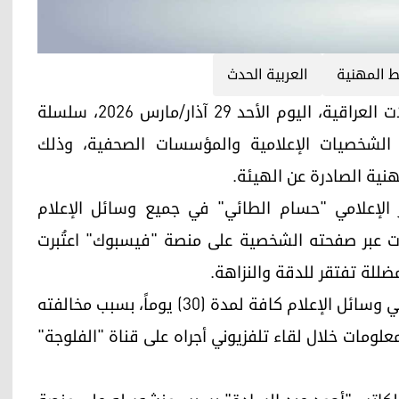
ط المهنية
العربية الحدث
اربيل (كوردستان24)- أصدرت هيئة الإعلام والاتصالات العراقية، اليوم الأحد 29 آذار/مارس 2026، سلسلة
ن الشخصيات الإعلامية والمؤسسات الصحفية، وذلك
هنية الصادرة عن الهيئة.
 الإعلامي "حسام الطائي" في جميع وسائل الإعلام
خلفية منشورات عبر صفحته الشخصية على منصة "فيسبوك" اعتُبرت
للة تفتقر للدقة والنزاهة.
كما شملت القرارات منع ظهور الإعلامي "نزار حيدر" في وسائل الإعلام كافة لمدة (30) يوماً، بسبب مخالفته
علومات خلال لقاء تلفزيوني أجراه على قناة "الفلوجة"