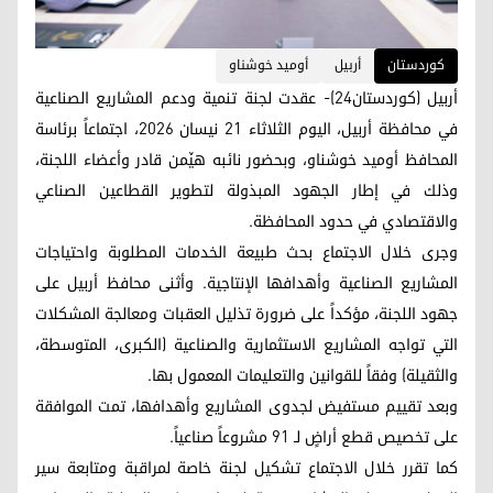
کوردستان
أربيل
أوميد خوشناو
أربيل (كوردستان24)- عقدت لجنة تنمية ودعم المشاريع الصناعية
في محافظة أربيل، اليوم الثلاثاء 21 نيسان 2026، اجتماعاً برئاسة
المحافظ أوميد خوشناو، وبحضور نائبه هێمن قادر وأعضاء اللجنة،
وذلك في إطار الجهود المبذولة لتطوير القطاعين الصناعي
والاقتصادي في حدود المحافظة.
وجرى خلال الاجتماع بحث طبيعة الخدمات المطلوبة واحتياجات
المشاريع الصناعية وأهدافها الإنتاجية. وأثنى محافظ أربيل على
جهود اللجنة، مؤكداً على ضرورة تذليل العقبات ومعالجة المشكلات
التي تواجه المشاريع الاستثمارية والصناعية (الكبرى، المتوسطة،
والثقيلة) وفقاً للقوانين والتعليمات المعمول بها.
وبعد تقييم مستفيض لجدوى المشاريع وأهدافها، تمت الموافقة
على تخصيص قطع أراضٍ لـ 91 مشروعاً صناعياً.
كما تقرر خلال الاجتماع تشكيل لجنة خاصة لمراقبة ومتابعة سير