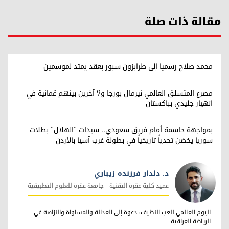
مقالة ذات صلة
محمد صلاح رسميا إلى طرابزون سبور بعقد يمتد لموسمين
مصرع المتسلق العالمي نيرمال بورجا و9 آخرين بينهم عُمانية في
انهيار جليدي بباكستان
بمواجهة حاسمة أمام فريق سعودي.. سيدات "الهلال" بطلات
سوريا يخضن تحدياً تاريخياً في بطولة غرب آسيا بالأردن
د. دلدار فرزنده زيباري
عميد كلية عقرة التقنية - جامعة عقرة للعلوم التطبيقية
د. دلدار فرزنده زيباري
اليوم العالمي للعب النظيف: دعوة إلى العدالة والمساواة والنزاهة في
الرياضة العراقية