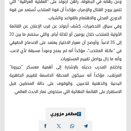
وعن رهانه في البطولة، راهن أرنولد على "العقلية العراقية" التي
تتميز بروح القتال والإصرار، مؤكداً أن قوة المنتخب تُستمد من قوة
الدوري المحلي والاهتمام بالقواعد والشباب.
وفي سياق التحضيرات، كشف أرنولد عن قرب الإعلان عن القائمة
الأولية للمنتخب خلال يومين أو ثلاثة أيام، والتي ستضم ما بين 33
إلى 35 لاعباً. وأوضح أن معيار الاختيار يعتمد على الاندماج الحقيقي
في "عائلة المنتخب"، مؤكداً أنه لم يمنح وعوداً مسبقة لأي لاعب،
وأنه ما زال يواصل تقييم المستويات.
واختتم المدرب حديثه بالإشارة إلى أهمية معسكر "جيرونا"
المرتقب، مؤكداً أنه سيكون المحطة الحاسمة لتقييم الجاهزية
البدنية والذهنية للاعبين، والوقوف على حالة المصابين قبل
الاستقرار على القائمة النهائية التي ستخوض غمار الحدث العالمي.
مظفر مزوري