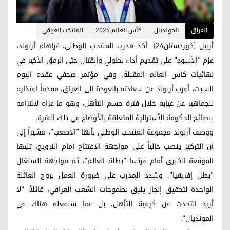
العراق
المونديال
كأس العالم 2026
المنتخب العراقي
أربيل (كوردستان24)- أكد مدرب المنتخب الوطني، غراهام أرنولد،
عزم "الأسود" على تقديم أداء بطولي والقتال حتى الرمق الأخير في
نهائيات كأس العالم المقبلة. وفي مؤتمر صحفي عقده اليوم
السبت، أعرب أرنولد عن سعادته بالعودة إلى العراق، مقدماً اعتذاره
للجماهير عن غيابه خلال فترة حسم التأهل، وهو ما عزاه لالتزامه
بنصائح الحكومة الأسترالية المتعلقة بالأوضاع في تلك الفترة.
ووصف أرنولد مجموعة المنتخب الوطني بأنها "الأصعب"، مشيراً إلى
أن التركيز ينصب حالياً على مواجهة الافتتاح أمام النرويج، تليها
الموقعة الكبرى أمام فرنسا "بطلة العالم"، ثم مواجهة السنغال
"بطل إفريقيا". وشدد المدرب على ضرورة العمل بروح العائلة
الواحدة لتحقيق إنجاز يليق بطموحات الشعب العراقي، قائلاً: "لا
أريد التحدث عن كيفية التأهل، بل عما سنفعله هناك في
المونديال".