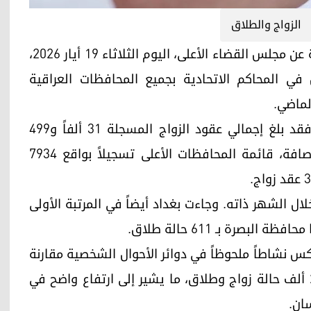
الزواج والطلاق
أربيل (كوردستان24)- أظهرت إحصاءات رسمية صادرة عن مجلس القضاء الأعلى، اليوم الثلاثاء 19 أيار 2026،
ي المحاكم الاتحادية بجميع المحافظات العراقية
لماضي.
وبحسب البيانات التي اطلعت عليها كوردستان24، فقد بلغ إجمالي عقود الزواج المسجلة 31 ألفاً و499
عقداً. وتصدرت العاصمة بغداد، بجانبيها الكرخ والرصافة، قائمة المحافظات الأعلى تسجيلاً بواقع 7934
 المحاكم 6628 حالة طلاق خلال الشهر ذاته. وجاءت بغداد أيضاً في المرتبة الأولى
كس نشاطاً ملحوظاً في دوائر الأحوال الشخصية مقارنة
بشهر آذار/مارس الذي سبقه، والذي سجل قرابة 23 ألف حالة زواج وطلاق، ما يشير إلى ارتفاع واضح في
ان.