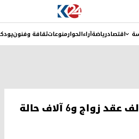
ة
اقتصاد
ریاضة
آراء
الحوار
منوعات
ثقافة وفنون
پودک
العراق يسجل أكثر من 31 ألف عقد زواج و6 آلاف حالة