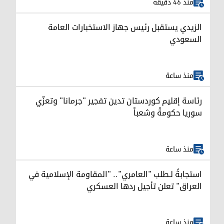
منذ 46 دقيقة
الزيدي يستقبل رئيس جهاز الاستخبارات العامة
السعودي
منذ ساعة
رئاسة إقليم كوردستان تدين تفجير "جرمانا" وتعزّي
سوريا حكومةً وشعباً
منذ ساعة
استجابةً لـطلب "العامري".. "المقاومة الإسلامية في
العراق" تعلن تأجيل ردها العسكري
منذ ساعة