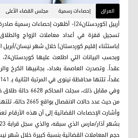
العراق
إحصاءات رسمية
مجلس القضاء الأعلى
تسجيل قفزة في أعداد معاملات الزواج والطلاق ف
(باستثناء إقليم كوردستان) خلال شهر نيسان/أبريل ا
عقداً، تلتها محافظة نينوى في المرتبة الثانية بـ 3141 عقد زواج.
وفي مقابل ذلك، سجلت
من حيث عدد حالات الانفصال بواقع 2665 حالة، تلتها محافظة البصرة بـ 611 حالة طلاق.
وأشارت الإحصاءات القضائية إلى أن هذه الأرقام تع
حجم المعاملات القضائية بنسبة كبيرة خلال شهر نيس