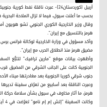
أربيل (كوردستان24)- عبرت ناقلة نفط ك
بحسب ما أعلنت سيول، فيما لا تزال الملاحة البحرية
وقال وزير الخارجية الكوري الجنوبي تشو هويون أم
هرمز بالتنسيق مع إيران".
وأكد مسؤول في وزارة الخارجية لوكالة فرانس برس أ
مضيق هرمز منذ انطلاق الحرب مع إيران".
وأظهرت بيانات موقع "مارين ترافيك" لتتبُّع السفن
الجنوبية كانت على الجانب الشرقي من المضيق قرب
جنوب شرقي كوريا الجنوبية بعد مغادرتها ميناء الأح
وعبرت الناقلة بعد أسابيع من تعرّض سفينة تديره
هرمز، ما أثار مخاوف في سيول بشأن سلامة حركة الش
وكانت