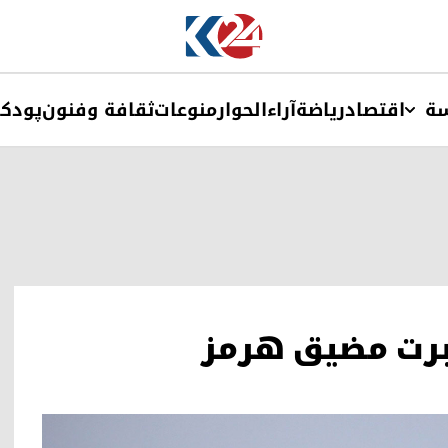
ة
اقتصاد
ریاضة
آراء
الحوار
منوعات
ثقافة وفنون
پودک
عبرت مضيق هرمز