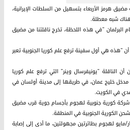
ورية جنوبية مضيق هرمز الأربعاء بتسهيل من السلطات الإيرانية،
 هناك شبه معطلة.
ام البرلمان "في هذه اللحظة، تخرج ناقلتنا من مضيق
ن "هذه هي أول سفينة ترفع علم كوريا الجنوبية تعبر
 أن الناقلة "يونيفرسال وينر" التي ترفع علم كوريا
 مدخل خليج عمان، في طريقها إلى مدينة أولسان في
مدي في الكويت.
ا شركة كورية جنوبية لهجوم بأجسام جوية قرب مضيق
حن الكورية الجنوبية في المنطقة.
 السفينة "إتش إم إم نامو" تعرّضت في 4 أيار/مايو لهجوم بطائرتين مجهولتين، ما أدى إلى إصابة