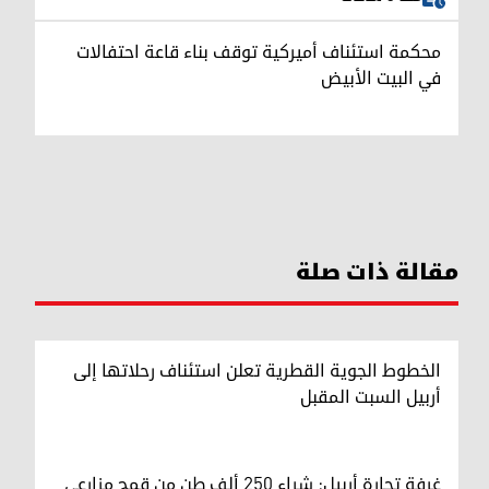
محكمة استئناف أميركية توقف بناء قاعة احتفالات
في البيت الأبيض
مقالة ذات صلة
الخطوط الجوية القطرية تعلن استئناف رحلاتها إلى
أربيل السبت المقبل
غرفة تجارة أربيل: شراء 250 ألف طن من قمح مزارعي