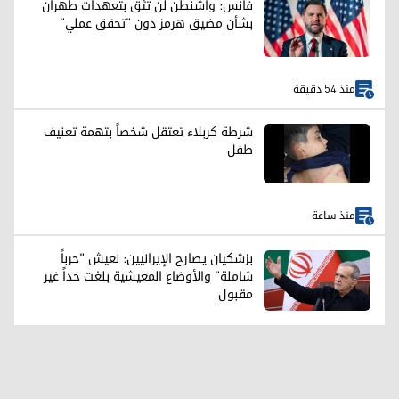
فانس: واشنطن لن تثق بتعهدات طهران
بشأن مضيق هرمز دون "تحقق عملي"
منذ 54 دقيقة
شرطة كربلاء تعتقل شخصاً بتهمة تعنيف
طفل
منذ ساعة
بزشكيان يصارح الإيرانيين: نعيش "حرباً
شاملة" والأوضاع المعيشية بلغت حداً غير
مقبول