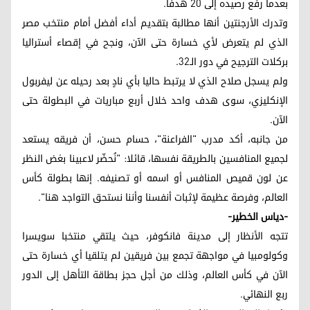
بعدما رفع رصيده إلى 20 هدفا.
وتدرك الأرجنتين أنها مطالبة بتقديم أداء أفضل أمام منتخب مصر
الذي لم يتعرض لأي خسارة حتى الآن، ونجح في إقصاء أستراليا
بركلات الترجيح في دور الـ32.
ولم يسجل صلاح الذي لا يرتبط حاليا بأي نادٍ بعد رحيله عن ليفربول
الإنكليزي، سوى هدف واحد خلال أربع مباريات في البطولة حتى
الآن.
من جانبه، أكد مدرب "الفراعنة"، حسام حسن، أن فريقه يستعد
لجميع المنافسين بالطريقة نفسها، قائلا: "نُحضّر لاعبينا بغض النظر
عن لون قميص المنافس أو اسمه أو تصنيفه. إنها بطولة كأس
العالم، وفرصة عظيمة لإثبات أنفسنا وأننا نستحق التواجد هنا".
-دياس الخطير-
تتجه الأنظار إلى مدينة فانكوفر، حيث يلتقي منتخبا سويسرا
وكولومبيا في مواجهة تجمع بين فريقين لم يتلقيا أي خسارة حتى
الآن في كأس العالم، وذلك من أجل حجز بطاقة التأهل إلى الدور
ربع النهائي.