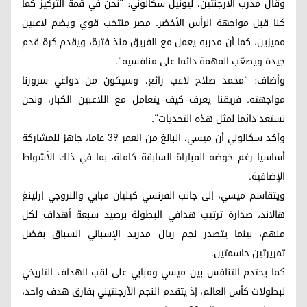
وقال مدرب الأرجنتين، ليونيل سكالوني: "نحن في قمة التركيز كما
كنا قبل مواجهة الرأس الأخضر. مصر منتخب قوي ويضم لاعبين
مميزين، كما أن مدربه يعمل مع الفريق منذ فترة، ويقدم كرة قدم
جيدة ويصعّب المهمة دائما على منافسيه".
وأضاف: "محمد صلاح لاعب رائع، وسيكون من دواعي سرورنا
مواجهته. فريقنا يعرف كيف يتعامل مع اللاعبين الكبار، ونحن
نستعد دائما لمثل هذه التحديات".
وأكد سكالوني أن ميسي، البالغ من العمر 39 عاما، جاهز للمشاركة
أساسيا رغم خوضه المباراة السابقة كاملة، بما في ذلك الأشواط
الإضافية.
ويتقاسم ميسي، إلى جانب الفرنسي كيليان مبابي والنروجي إرلينغ
هالاند، صدارة ترتيب هدافي البطولة برصيد سبعة أهداف لكل
منهم، بينما يتصدر نجم ريال مدريد الإسباني السباق بفضل
تمريرتين حاسمتين.
كما يحتدم التنافس بين ميسي ومبابي على لقب الهداف التاريخي
لبطولات كأس العالم، إذ يتقدم النجم الأرجنتيني بفارق هدف واحد،