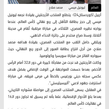
العالم
ليونيل ميسي
محمد صلاح
أربيل (كوردستان24)- يتطلع المنتخب الأرجنتيني بقيادة نجمه ليونيل
ميسي إلى حجز بطاقة التأهل إلى ربع نهائي كأس العالم، عندما
يواجه نظيره المصري، الثلاثاء، في مباراة مرتقبة تُقام في مدينة
أتلانتا، وسط صراع محتدم على جائزة الحذاء الذهبي.
ويلتقي حامل اللقب مع المنتخب المصري، بقيادة هدافه محمد
صلاح، من أجل انتزاع بطاقة العبور إلى الدور ربع النهائي، حيث
سيواجه الفائز من مباراة سويسرا وكولومبيا.
وكانت الأرجنتين قد نجت من مفاجأة كبيرة في دور الـ32 أمام الرأس
الأخضر، بعدما حسمت المواجهة في الوقت الإضافي بفضل هدف
عكسي سجله ديني بورغيس بالخطأ في مرمى فريقه، في مباراة
استنزفت جهود لاعبي "ألبيسيليستي".
في المقابل، يسعى المنتخب المصري إلى مواصلة مشواره التاريخي،
بعدما بلغ الأدوار الإقصائية، علما بأنه لم يسبق له تجاوز دور الـ16
في نهائيات كأس العالم.