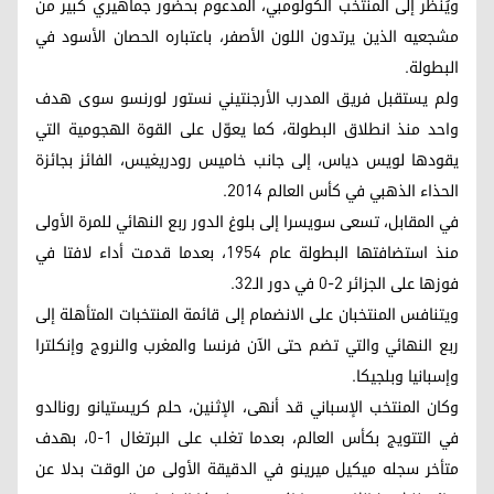
ويُنظر إلى المنتخب الكولومبي، المدعوم بحضور جماهيري كبير من
مشجعيه الذين يرتدون اللون الأصفر، باعتباره الحصان الأسود في
البطولة.
ولم يستقبل فريق المدرب الأرجنتيني نستور لورنسو سوى هدف
واحد منذ انطلاق البطولة، كما يعوّل على القوة الهجومية التي
يقودها لويس دياس، إلى جانب خاميس رودريغيس، الفائز بجائزة
الحذاء الذهبي في كأس العالم 2014.
في المقابل، تسعى سويسرا إلى بلوغ الدور ربع النهائي للمرة الأولى
منذ استضافتها البطولة عام 1954، بعدما قدمت أداء لافتا في
فوزها على الجزائر 2-0 في دور الـ32.
ويتنافس المنتخبان على الانضمام إلى قائمة المنتخبات المتأهلة إلى
ربع النهائي والتي تضم حتى الآن فرنسا والمغرب والنروج وإنكلترا
وإسبانيا وبلجيكا.
وكان المنتخب الإسباني قد أنهى، الإثنين، حلم كريستيانو رونالدو
في التتويج بكأس العالم، بعدما تغلب على البرتغال 1-0، بهدف
متأخر سجله ميكيل ميرينو في الدقيقة الأولى من الوقت بدلا عن