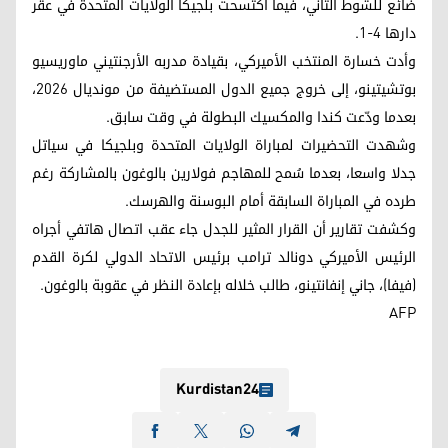
ضائع للشوط الثاني، فيما اكتسحت بلجيكا الولايات المتحدة في عقر
دارها 4-1.
وأدت خسارة المنتخب الأميركي، بقيادة مدربه الأرجنتيني ماوريسيو
بوتشيتينو، إلى خروج جميع الدول المستضيفة من مونديال 2026،
بعدما ودّعت كندا والمكسيك البطولة في وقت سابق.
وشهدت التحضيرات لمباراة الولايات المتحدة وبلجيكا في سياتل
جدلا واسعا، بعدما سُمح للمهاجم فولارين بالوغون بالمشاركة رغم
طرده في المباراة السابقة أمام البوسنة والهرسك.
وكشفت تقارير أن القرار المثير للجدل جاء عقب اتصال هاتفي أجراه
الرئيس الأميركي دونالد ترامب برئيس الاتحاد الدولي لكرة القدم
(فيفا)، جاني إنفانتينو، طالب خلاله بإعادة النظر في عقوبة بالوغون.
AFP
Kurdistan24