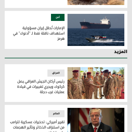
جماعة تابعة لتنظيم داعش تقتل 13 شخصاً على الأقل في قرية بالكونغو
أمن
الإمارات تُحمّل إيران مسؤولية
استهداف ناقلة نفط لـ "أدنوك" في
هرمز
صورة أرشيفية تُظهر قارباً مسلحاً للحرس الثوري الإيراني يُبحر ب
المزيد
العراق
رئيس أركان الجيش العراقي يصل
كركوك ويجري تغييرات في قيادة
عمليات غرب دجلة
العالم
تقرير أميركي: تحذيرات عسكرية لترامب
من استنزاف الذخائر وتأثير الهجمات