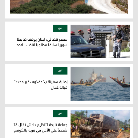
أمن
مصدر قضائي: لبنان يوقف ضابطا
سوريا سابقا مطلوبا لقضاء بلاده
مصدر قضائي: لبنان يوقف ضابطا سوريا سابقا مطلوبا لقضاء بلاد
أمن
إصابة سفينة ب"مقذوف غير محدد"
قبالة عُمان
إصابة سفينة ب"مقذوف غير محدد" قبالة عُمان
أمن
جماعة تابعة لتنظيم داعش تقتل 13
شخصاً على الأقل في قرية بالكونغو