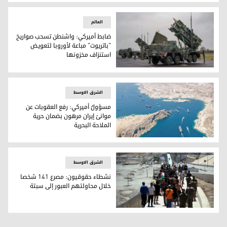
وزير القوات الجوية السابق فرانك كيندال
العالم
ضابط أميركي: واشنطن تسحب صواريخ
"باتريوت" مباعة لأوروبا لتعويض
استنزاف مخزونها
الشرق الاوسط
مسؤولٌ أميركي: رفع العقوبات عن
موانئ إيران مرهون بضمان حرية
الملاحة البحرية
الشرق الاوسط
نشطاء حقوقيون: مصرع 141 شخصا
خلال محاولتهم العبور إلى سبتة
مجموعة من المهاجرين تقترب من نقطة الحدود للعودة إلى المغ