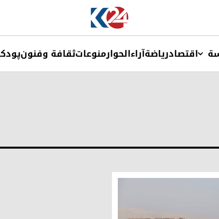
ة
اقتصاد
ریاضة
آراء
الحوار
منوعات
ثقافة وفنون
پودک