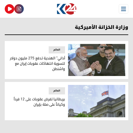
Open Menu
وزارة الخزانة الأميركية
العالم
أداني" الهندية تدفع 275 مليون دولار
لتسوية انتهاكات عقوبات إيران مع
واشنطن
الملياردير غوتام أداني ورئيس الوزراء الهندي ناريندرا مودي
العالم
بريطانيا تفرض عقوبات على 12 فرداً
وكياناً على صلة بإيران
بريطانيا تفرض عقوبات على 12 فرداً وكياناً على صلة بإيران