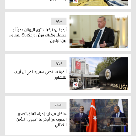
الانتخابات البلدية في تركيا
ترکیا
أردوغان: تركيا لا ترى اليونان عدواً أو
خصماً.. وهُناك فرصٌ وإمكاناتٌ للتعاون
بين البلدين
الرئيس التركي رجب طيب أردوغان
ترکیا
أنقرة تستدعي سفيرها في تل أبيب
للتشاور
مبنى وزارة الخارجية التركية
العالم
هاكان فيدان: إحياء اتفاق تصدير
الحبوب من أوكرانيا "حيوي" للأمن
الغذائي
على يمين الصورة وزير الخارجية الروسي سيرغي لافروق وعلى الشم