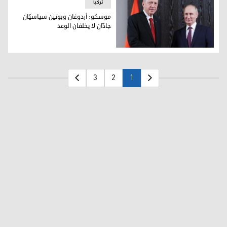
ترکیا
موسكو: أردوغان وبوتين سياسيّان
جادّان لا يخلفان الوعد
الرئيسان الروسي فلاديمير بوتين والتركي رجب طيب أردوغان
3
2
1