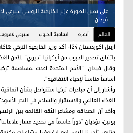
على يمين الصورة وزير الخارجية الروسي سيرغي لا
فيدان
العالم
أنقرة
اتفاقية الحبوب
سيرغي لافروف
أربيل (كوردستان 24)- أكد وزير الخارجي
باتفاق تصدير الحبوب من أوكرانيا "حيوي" للأمن الغذ
وقال فيدان: "الأمم المتحدة أعدت بمساهمة تركي
أساساً مناسباً لإحياء الاتفاقية".
وأشار إلى أن مبادرات تركيا ستتواصل بشأن اتفاقية 
الغذاء العالمي والاستقرار والسلام في البحر الأسود"
وأكد أن الصداقة ومشاعر الثقة القائمة بين الرئي
بوتين، تؤديان "دوراً حاسماً في تحديد مسار علاقاتنا"
وتابع: "أجرينا اليوم (مع لافروف) مشاورات مكثفة ح