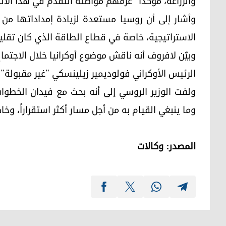
والزراعة، مؤكداً "عزمهم مواصلة التقدم في هذا الاتج
وأشار إلى أن روسيا مستعدة لزيادة إمداداتها من ال
الاستراتيجية، خاصة في قطاع الطاقة الذي كان تقليدي
وبيّن لافروف أنه ناقش موضوع أوكرانيا خلال الاجتما
الرئيس الأوكراني فولوديمير زيلينسكي "غير مقبولة" 
ولفت الوزير الروسي إلى أنه بحث مع فيدان الخطوات
وما ينبغي القيام به من أجل مسار أكثر استقراراً، و
المصدر: وكالات