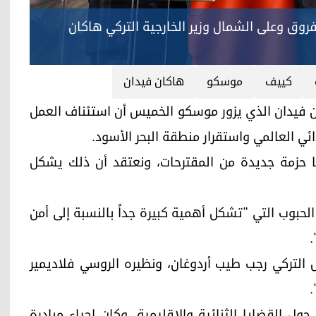
فروق وعلى الشمال وزير الخارجية التركي هاكان
كييف
موسكو
هاكان فيدان
ة التركي هاكان فيدان الذي يزور موسكو الخميس أن استئناف العمل
ائي العالمي واستقرار منطقة البحر الأسود.
ا حزمة جديدة من المقترحات، ونعتقد أن ذلك يشكل
الحبوب التي "تشكل أهمية كبيرة جداً بالنسبة إلى أمن
.
س التركي رجب طيب أردوغان، ونظيره الروسي فلاديمير
.
ول القضايا الثنائية والإقليمية. وكان إحياء مبادرة