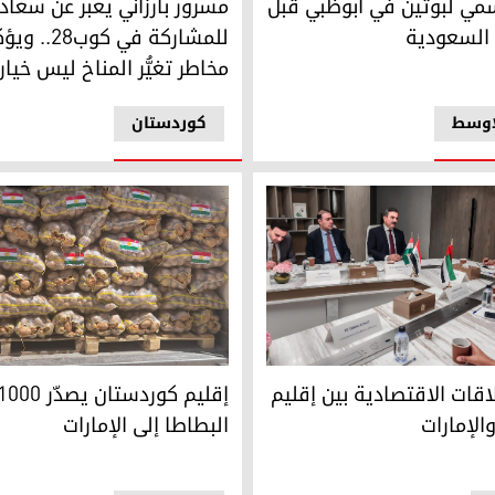
مي لبوتين في أبوظبي قبل
مسرور بارزاني يعبر عن سعاد
 السعودية
للمشاركة في ك
مخاطر تغيُّر المناخ ليس خياراً
اوسط
کوردستان
رية الإماراتية
إقليم كوردستان يصدّر 1000 طن من البطاطا إلى الإمارات
قات الاقتصادية بين إقليم
الإمارات
البطاطا إلى الإمارات