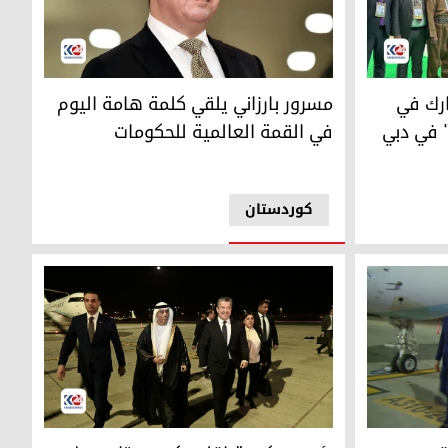
مسرور بارزاني
في معرض "سوق السفر العربي" في دبي
رك في
مسرور بارزاني يلقي كلمة هامة اليوم
 في دبي
في القمة العالمية للحكومات
کوردستان
مشهد للحظة وصول رئيس حكومة إقليم كوردستان إل
قليم كوردستان إلى الإمارات للمشاركة في قمة كوب28