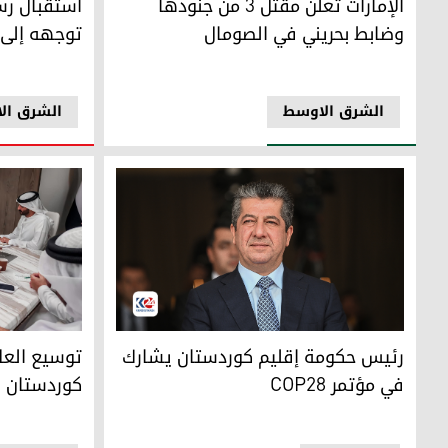
الإمارات تعلن مقتل 3 من جنودها
استقبال رس
وضابط بحريني في الصومال
توجهه إلى
الشرق الاوسط
الشرق ال
رئيس حكومة إقليم كوردستان يشارك في مؤتمر COP28
العلاقات الكو
رئيس حكومة إقليم كوردستان يشارك
توسيع العلا
في مؤتمر COP28
كوردستان و