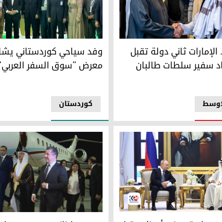
لار
الإمارات ثاني دولة تقبل أوراق اعتماد سفير سلطات طالبان
وفد سياحي كوردستاني يشارك 
 الإمارات ثاني دولة تقبل
وفد سياحي كوردستاني يشا
اد سفير سلطات طالبان
معرض "سوق السفر العربي"
اوسط
کوردستان
ي فلاديمير بوتين والرئيس الإماراتي الشيخ محمد بن زايد
مشهد للحظة وصول رئيس حكومة إ