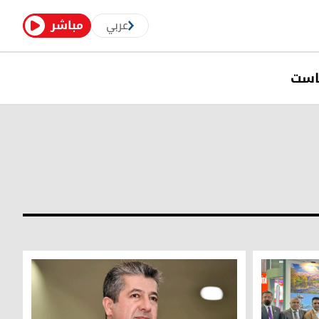
عربي
مباشر
است