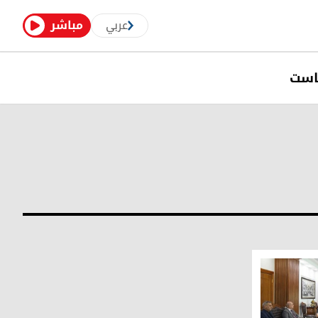
عربي
مباشر
است