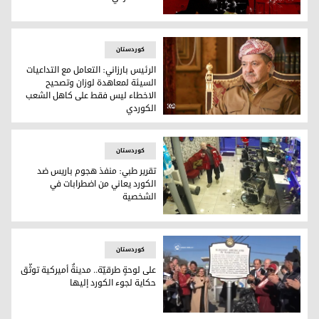
بهدف مدّ الجسور بين الثقافات.. الجالية الكوردية في المانيا تُن
کوردستان
الرئيس بارزاني: التعامل مع التداعيات
السيئة لمعاهدة لوزان وتصحيح
الاخطاء ليس فقط على كاهل الشعب
الكوردي
الرئيس بارزاني: التعامل مع التداعيات السيئة لمعاهدة لوزان 
کوردستان
تقرير طبي: منفذ هجوم باريس ضد
الكورد يعاني من اضطرابات في
الشخصية
منفذ هجوم باريس
کوردستان
على لوحةٍ طرقيّة.. مدينةٌ أميركية توثّق
حكاية لجوء الكورد إليها