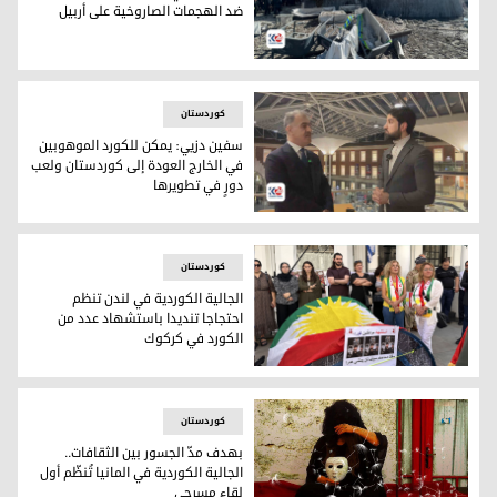
ضد الهجمات الصاروخية على أربيل
مظاهرات في 15 دولة اوربية وأمريكا ضد الهجمات الصاروخية على أربيل
کوردستان
سفين دزيي: يمكن للكورد الموهوبين
في الخارج العودة إلى كوردستان ولعب
دورٍ في تطويرها
سفين دزيي متحدثاً لمراسل كوردستان24 في بريطانيا دلوفان عماد الدين
کوردستان
الجالية الكوردية في لندن تنظم
احتجاجا تنديدا باستشهاد عدد من
الكورد في كركوك
الجالية الكوردية في لندن تنظم احتجاجا تنديدا باستشهاد عدد م
کوردستان
بهدف مدّ الجسور بين الثقافات..
الجالية الكوردية في المانيا تُنظّم أول
لقاء مسرحي