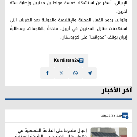
الإيراني، أسفر عن استشهاد خمسة مواطنين مدنيين وإصابة ستة
آخرين.
وتوالت ردود الفعل المحلية والإقليمية والدولية بعد الضربات التي
استهدفت منازل المدنيين في أربيل، منددةً بالهجمات، ومطالبةً
إيران بوقف "عدوانها" على كوردستان.
Kurdistan24
آخر الأخبار
منذ 22 دقيقة
إقبال ملحوظ على الطاقة الشمسية في
دهوك يقلل الضغط على الشبكة الوطنية