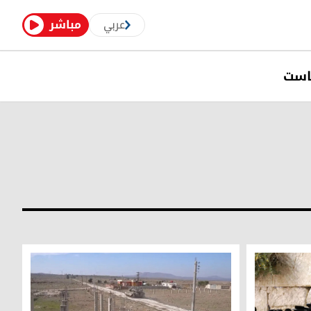
عربي
مباشر
است