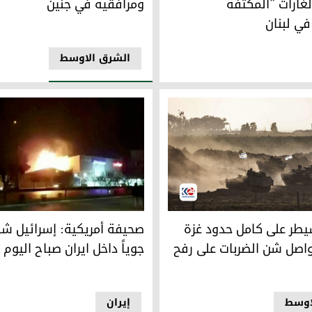
لغارات "المكثفة
ومرافقيه في جنين
في لبنان
الشرق الاوسط
ئيلي لوقف النار
طر على كامل حدود غزة مع مصر وتواصل شن الضربات على رفح
صحيفة أمريكية: إسرائيل شنت هجو
يطر على كامل حدود غزة
صحيفة أمريكية: إسرائيل شن
اصل شن الضربات على رفح
جوياً داخل ايران صباح اليوم
اوسط
إيران