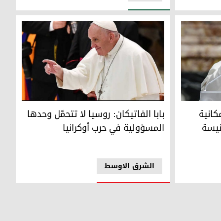
نية إلغاء شرط عزوبية كهنة الكنيسة الكاثوليكية
البابا فرانسيس، بابا الفاتيكان- AFP
كانية
بابا الفاتيكان: روسيا لا تتحمّل وحدها
نيسة
المسؤولية في حرب أوكرانيا
الشرق الاوسط