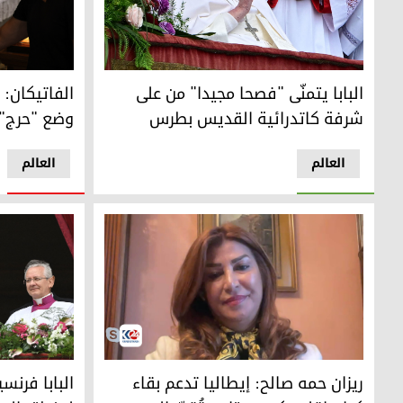
الفاتيكان: ا
البابا يتمنّى "فصحا مجيدا" من على شرفة كاتدرائية القديس 
الفاتيكان: 
البابا يتمنّى "فصحا مجيدا" من على
وضع "حرج"
شرفة كاتدرائية القديس بطرس
العالم
العالم
ممثلة حكومة إقليم كوردستان لدى إيطاليا ريزان حمه صالح
البابا فرنسي
ريزان حمه صالح: إيطاليا تدعم بقاء
البابا فرن