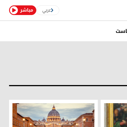
عربي
مباشر
است