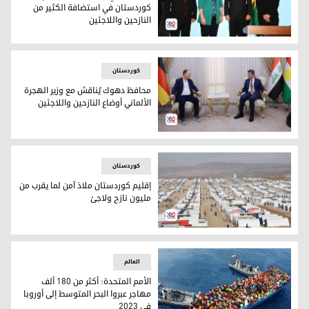
كوردستان في استضافة الكثير من
النازحين واللاجئين
رومانوسكي تشيد بجهود إقليم كوردستان في استضافة الكثير من ا
کوردستان
محافظ دهوك يُناقش مع وزير الهجرة
الألماني أوضاع النازحين واللاجئين
محافظ دهوك الدكتور علي تتر ووزير الهجرة الألماني يواخيم شتا
کوردستان
إقليم كوردستان ملاذ آمن لما يقرب من
مليون نازح ولاجئ
إقليم كوردستان ملاذ آمن لما يقرب من مليون نازح ولاجئ
العالم
الأمم المتحدة: أكثر من 180 ألف
مهاجر عبروا البحر المتوسط إلى أوروبا
في 2023