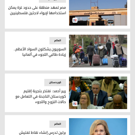
مصر تمهد منطقة على حدود غزة يمكن
استخدامها لإيواء لاجئين فلسطينيين
مصر تمهد منطقة على حدود غزة يمكن استخدامها لإيواء لاجئين
العالم
السوريون يشكلون السواد الأعظم..
زيادة طالبي اللجوء في ألمانيا
تعبيرية
کوردستان
ريبر أحمد: نفتخر بتجربة إقليم
كوردستان الناجحة في التعامل مع
حالات النزوح واللجوء
وزير الداخلية في حكومة إقليم كوردستان ريبر أحمد
العالم
برلين تدرس إنشاء نقاط تفتيش