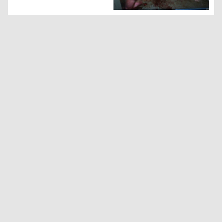
أفغاني يهاجم ركاباً بسكين وفأس داخل قطار بألمانيا