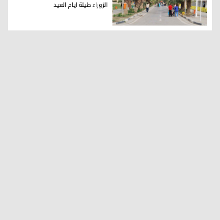
الزوراء طيلة ايام العيد
امانة بغداد تعلن دخولا مجانيا لمنتزه الزوراء طيلة ايام العيد