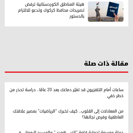
هيئة المناطق الكوردستانية ترفض
تصريحات محافظ كركوك وتدعو للالتزام
بالدستور
مقالة ذات صلة
ساعات أمام التلفزيون قد تغيّر دماغك بعد 20 عامًا.. دراسة تحذر من
خطر خفي
من المعادلات إلى القلوب.. كيف تخبرك "الرياضيات" بمصير علاقتك
العاطفية وفرص نجاتها؟
حملة موسعة لحماية قلعة "النبي هوري" والمسرح الروماني في