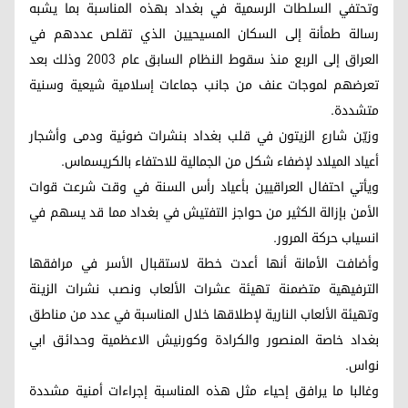
وتحتفي السلطات الرسمية في بغداد بهذه المناسبة بما يشبه
رسالة طمأنة إلى السكان المسيحيين الذي تقلص عددهم في
العراق إلى الربع منذ سقوط النظام السابق عام 2003 وذلك بعد
تعرضهم لموجات عنف من جانب جماعات إسلامية شيعية وسنية
متشددة.
وزيّن شارع الزيتون في قلب بغداد بنشرات ضوئية ودمى وأشجار
أعياد الميلاد لإضفاء شكل من الجمالية للاحتفاء بالكريسماس.
ويأتي احتفال العراقيين بأعياد رأس السنة في وقت شرعت قوات
الأمن بإزالة الكثير من حواجز التفتيش في بغداد مما قد يسهم في
انسياب حركة المرور.
وأضافت الأمانة أنها أعدت خطة لاستقبال الأسر في مرافقها
الترفيهية متضمنة تهيئة عشرات الألعاب ونصب نشرات الزينة
وتهيئة الألعاب النارية لإطلاقها خلال المناسبة في عدد من مناطق
بغداد خاصة المنصور والكرادة وكورنيش الاعظمية وحدائق ابي
نواس.
وغالبا ما يرافق إحياء مثل هذه المناسبة إجراءات أمنية مشددة