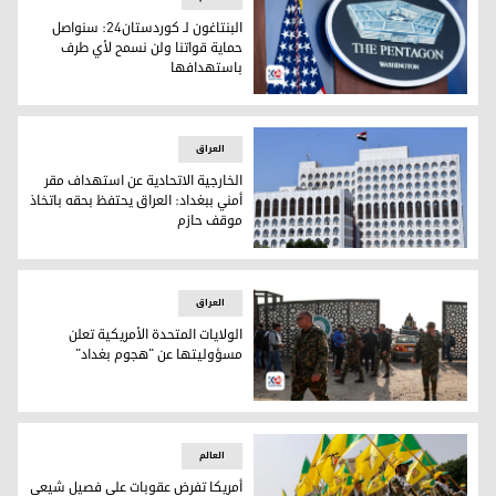
البنتاغون لـ كوردستان24: سنواصل
حماية قواتنا ولن نسمح لأي طرف
باستهدافها
وزارة الدفاع الأمريكية (البنتاغون)
العراق
الخارجية الاتحادية عن استهداف مقر
أمني ببغداد: العراق يحتفظ بحقه باتخاذ
موقف حازم
مبنى وزارة الخارجية العراقية
العراق
الولايات المتحدة الأمريكية تعلن
مسؤوليتها عن "هجوم بغداد"
الولايات المتحدة الأمريكية تعلن مسؤوليتها عن "هجوم بغداد"
العالم
أمريكا تفرض عقوبات على فصيل شيعي