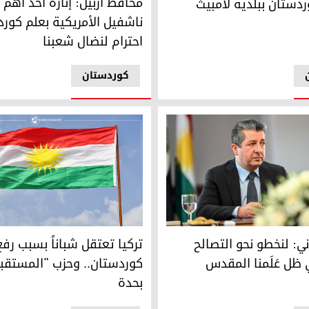
محافظ أربيل: إنارة أحد أهم
ردستان ببلدية لامبيث
ناشفيل الأمريكية بعلم كور
احترام لنضال شعبنا
کوردستان
علم كوردستان
ي: لنخطو نحو التصالح والإعمار في ظل عَلَمنا المقدس
ني: لنخطو نحو التصالح
تركيا تعتقل شباناً بسبب رفع
 ظل عَلَمنا المقدس
كوردستان.. وحزب "المستقبل
بحدة