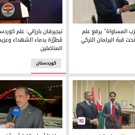
في طوزخورماتو
رئيس إقليم كوردستان نيجيرفان ب
ب المساواة وديمقراطية الشعوب (دم بارتي) في البرلمان التركي س
زب المساواة" يرفع علم
نيجيرفان بارزاني: علم كوردس
حت قبة البرلمان التركي
مُطرَّزة بدماء الشهداء وعزي
المناضلين
کوردستان
محافظ أربيل: إنارة أحد أهم جس
ستان ببلدية لامبيث البريطانية