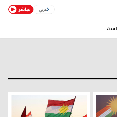
عربي
مباشر
است