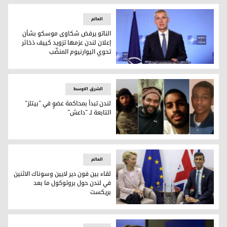
العالم
الناتو يرفض شكاوى موسكو بشأن
إعلان لندن عزمها تزويد كييف ذخائر
تحوي اليوارنيوم المنضّب
الأمين العام لحلف الناتو ينس ستولتنبرغ
الشرق الاوسط
لندن تبدأ بمحاكمة عضوٍ في "بيتلز"
التابعة لـ "داعش"
أعضاء مجموعة "بيتلز"- وكالات
العالم
لقاء بين فون دير لايين وسوناك الاثنين
في لندن حول بروتوكول ما بعد
بريكست
لقاء سابق بين ريشي سوناك وفون دير لايين-أرشيف