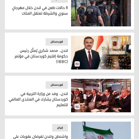
8 حالات طعن في لندن خلال مهرجانٍ
سنوي والشرطة تعتقل المئات
أفراد من الشرطة البريطانية (أرشيفية- وكالات)
کوردستان
لندن.. محمد شكري يُمثّل رئيس
حكومة إقليم كوردستان في مؤتمر
(IBBC)
رئيس هيئة الاستثمار في إقليم كوردستان الدكتور محمد شكري
کوردستان
لندن.. وفد من وزارة التربية في
كوردستان يشارك في المنتدى العالمي
للتعليم
لندن.. وفد من وزارة التربية في كوردستان يشارك في المنتدى الع
إيران
واشنطن ولندن تفرضان عقوبات على