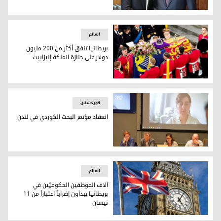
وزير الخارجية التركي هاكان فيدان ونظيره الأمريكي أنتوني بلينكن
العالم
بريطانيا تنفق أكثر من 200 مليون
دولار على جنازة الملكة إليزابيث
جنازة الملكة إليزابيث
کوردستان
انعقاد مؤتمر البحث الكوردي في لندن
يستمر المؤتمر ليومين متتاليين
العالم
آلاف الموظفين الحكوميّين في
بريطانيا يبدأون إضراباً اعتباراً من 11
نيسان
ساعة بيغ بن الشهيرة في العاصمة لندن