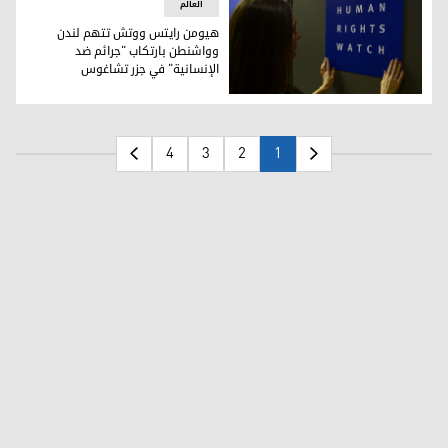
العالم
هيومن رايتس ووتش تتهم لندن
وواشنطن بارتكاب "جرائم ضد
الإنسانية" في جزر تشاغوس
الصورة لفرانس 24
4
3
2
1