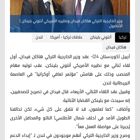
وزير الخارجية التركي هاكان فيدان ونظيره الأمريكي أنتوني بلينكن |
الأناضول
ترکیا
أنتوني بلينكن
علاقات تركيا - أمريكا
لندن
هاكان فيدان
أربيل (كوردستان 24)- عقد وزير الخارجية التركي هاكان فيدان، أول
لقاء ثنائي مع نظيره الأمريكي أنتوني بلينكن، عقب توليه مهام
المنصب وذلك على هامش "مؤتمر تعافي أوكرانيا" في العاصمة
البريطانية لندن.
وقبيل عقد اللقاء الثنائي، الأربعاء، قال فيدان في تصريح للصحفيين،
إنه سيبحث مع بلينكن القضايا الثنائية.
وأضاف: "كما تعلمون، قد لا نتفق على كل شيء، لكن تحالفنا
الطويل الأمد في (حلف شمال الأطلسي) الناتو والمحافل الأخرى
يُجبرنا على مواصلة العمل معاً".
وصرح وزير الخارجية التركي أنهم موجودون في لندن لـ "إبداء الدعم