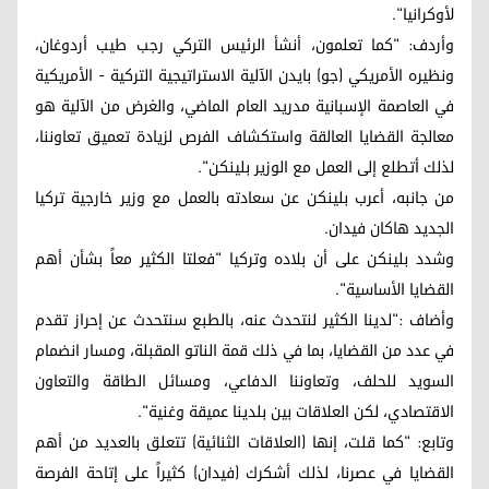
لأوكرانيا".
وأردف: "كما تعلمون، أنشأ الرئيس التركي رجب طيب أردوغان،
ونظيره الأمريكي (جو) بايدن الآلية الاستراتيجية التركية - الأمريكية
في العاصمة الإسبانية مدريد العام الماضي، والغرض من الآلية هو
معالجة القضايا العالقة واستكشاف الفرص لزيادة تعميق تعاوننا،
لذلك أتطلع إلى العمل مع الوزير بلينكن".
من جانبه، أعرب بلينكن عن سعادته بالعمل مع وزير خارجية تركيا
الجديد هاكان فيدان.
وشدد بلينكن على أن بلاده وتركيا "فعلتا الكثير معاً بشأن أهم
القضايا الأساسية".
وأضاف :"لدينا الكثير لنتحدث عنه، بالطبع سنتحدث عن إحراز تقدم
في عدد من القضايا، بما في ذلك قمة الناتو المقبلة، ومسار انضمام
السويد للحلف، وتعاوننا الدفاعي، ومسائل الطاقة والتعاون
الاقتصادي، لكن العلاقات بين بلدينا عميقة وغنية".
وتابع: "كما قلت، إنها (العلاقات الثنائية) تتعلق بالعديد من أهم
القضايا في عصرنا، لذلك أشكرك (فيدان) كثيراً على إتاحة الفرصة