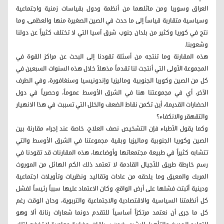
العراق وسوريا ومن ماثلهما من أنظمة ودول بقياسات زمنية واجتماعية
وسياسية متقاربة قياساً إلى ما حدث في الصين الصغيرة منها والعظمى، وما
نتج في كوريا وكثير من بلدان جنوب شرق آسيا التي لا تختلف كثيراً عن دولنا
وشعوبنا.
هذه المقارنة وما تنتجه من أسئلة تقودنا إلى البحث عن مراكز القوة في
المجموعة الأولى التي أنتجت لنا تقدماً مذهلاً خلال هذه السنوات السبعين في
كل من الصين وكوريا الجنوبية وماليزيا وإندونيسيا وسنغافورة، وفي الطرف
الآخر، أي في مجموعتنا هنا في الشرق الأوسط عموماً، وحصرياً في دول
الحضارات القديمة، أين تكمن نقاط الضعف والخلل التي تسببت في هذا الانهيار
والتقهقر والانكفاء؟
وكما يقول الأطباء فإن التشخيص نصف العلاج، خاصة عند إجراء مقارنة بين
الصين وكوريا الجنوبية وماليزيا وبقية مجموعتنا في الشرق الأوسط والتي
تتشابه كثيراً في طبيعة مجتمعاتها وأوضاعها، هذه المقارنات قد تقودنا في
رسم خارطة طريق للأجيال القادمة لا تعتمد ذلك الكم الهائل من الموروث
المربك والمعيق وما يلحقه من عادات وتقاليد ونظريات وتأويلات اجتماعية
ودينية أثبتت فشلها على أرض الواقع، وكان الاعتماد عليها سبباً رئيساً لفشل
كل أنظمتنا السياسية والاقتصادية والاجتماعية والتربوية، وحان الوقت رغم
كل ما جرى أن نعتمد مرتكزاً أساسياً للتقدم دونما شعارات رنانة ألا وهو