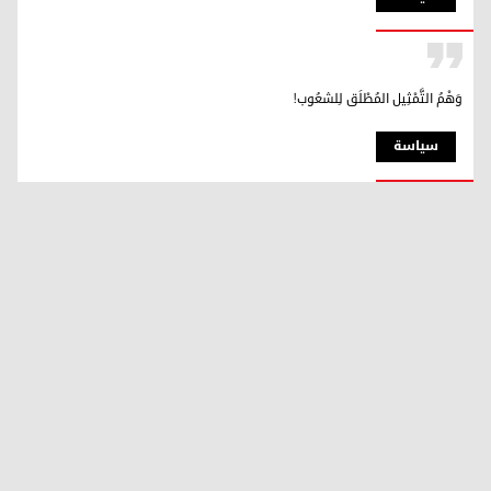
وَهْمُ التَّمْثِيل المُطْلَق لِلشعُوب!
سیاسة