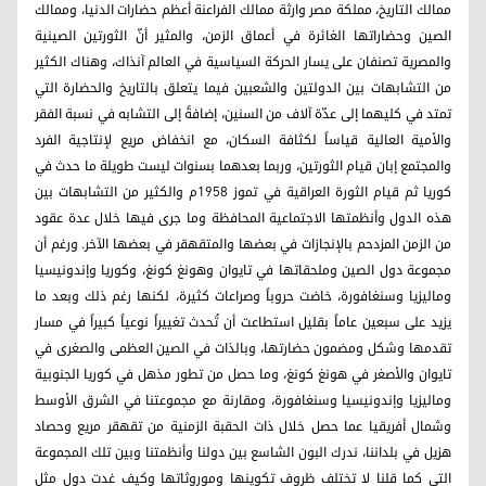
ممالك التاريخ، مملكة مصر وارثة ممالك الفراعنة أعظم حضارات الدنيا، وممالك
الصين وحضاراتها الغائرة في أعماق الزمن، والمثير أنّ الثورتين الصينية
والمصرية تصنفان على يسار الحركة السياسية في العالم آنذاك، وهناك الكثير
من التشابهات بين الدولتين والشعبين فيما يتعلق بالتاريخ والحضارة التي
تمتد في كليهما إلى عدّة آلاف من السنين، إضافةً إلى التشابه في نسبة الفقر
والأمية العالية قياساً لكثافة السكان، مع انخفاض مريع لإنتاجية الفرد
والمجتمع إبان قيام الثورتين، وربما بعدهما بسنوات ليست طويلة ما حدث في
كوريا ثم قيام الثورة العراقية في تموز 1958م والكثير من التشابهات بين
هذه الدول وأنظمتها الاجتماعية المحافظة وما جرى فيها خلال عدة عقود
من الزمن المزدحم بالإنجازات في بعضها والمتقهقر في بعضها الآخر. ورغم أن
مجموعة دول الصين وملحقاتها في تايوان وهونغ كونغ، وكوريا وإندونيسيا
وماليزيا وسنغافورة، خاضت حروباً وصراعات كثيرة، لكنها رغم ذلك وبعد ما
يزيد على سبعين عاماً بقليل استطاعت أن تُحدث تغييراً نوعياً كبيراً في مسار
تقدمها وشكل ومضمون حضارتها، وبالذات في الصين العظمى والصغرى في
تايوان والأصغر في هونغ كونغ، وما حصل من تطور مذهل في كوريا الجنوبية
وماليزيا وإندونيسيا وسنغافورة، ومقارنة مع مجموعتنا في الشرق الأوسط
وشمال أفريقيا عما حصل خلال ذات الحقبة الزمنية من تقهقر مريع وحصاد
هزيل في بلداننا، ندرك البون الشاسع بين دولنا وأنظمتنا وبين تلك المجموعة
التي كما قلنا لا تختلف ظروف تكوينها وموروثاتها وكيف غدت دول مثل