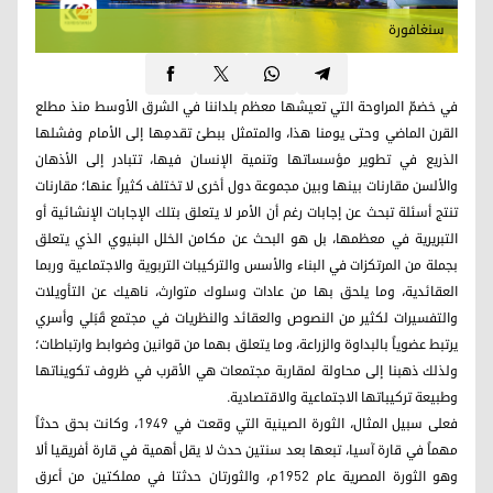
سنغافورة
في خضمّ المراوحة التي تعيشها معظم بلداننا في الشرق الأوسط منذ مطلع
القرن الماضي وحتى يومنا هذا، والمتمثل ببطئ تقدمِها إلى الأمام وفشلها
الذريع في تطوير مؤسساتها وتنمية الإنسان فيها، تتبادر إلى الأذهان
والألسن مقارنات بينها وبين مجموعة دول أخرى لا تختلف كثيراً عنها؛ مقارنات
تنتج أسئلة تبحث عن إجابات رغم أن الأمر لا يتعلق بتلك الإجابات الإنشائية أو
التبريرية في معظمها، بل هو البحث عن مكامن الخلل البنيوي الذي يتعلق
بجملة من المرتكزات في البناء والأسس والتركيبات التربوية والاجتماعية وربما
العقائدية، وما يلحق بها من عادات وسلوك متوارث، ناهيك عن التأويلات
والتفسيرات لكثير من النصوص والعقائد والنظريات في مجتمع قَبَلي وأسري
يرتبط عضوياً بالبداوة والزراعة، وما يتعلق بهما من قوانين وضوابط وارتباطات؛
ولذلك ذهبنا إلى محاولة لمقاربة مجتمعات هي الأقرب في ظروف تكويناتها
وطبيعة تركيباتها الاجتماعية والاقتصادية.
فعلى سبيل المثال، الثورة الصينية التي وقعت في 1949، وكانت بحق حدثاً
مهماً في قارة آسيا، تبعها بعد سنتين حدث لا يقل أهمية في قارة أفريقيا ألا
وهو الثورة المصرية عام 1952م، والثورتان حدثتا في مملكتين من أعرق