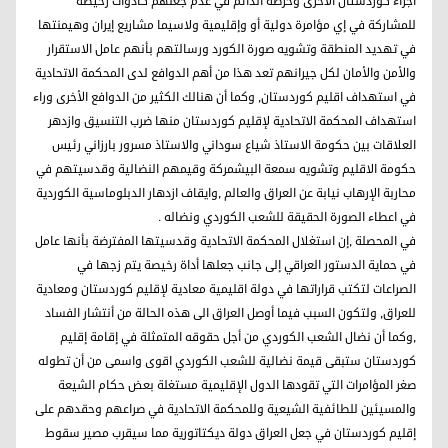
أجزاء كوردستان الاخرى وحرصه الدائم في عدم جعلهم كأدوات رخيصة
للمشاركة في إي مؤامرة دولية أو وإقليمية ولاسيما مشاريع إيران وهيمنتها
في تهديد المنطقة وتشويه صورة الكورد ورسالتهم بأنهم عامل الاستقرار
والأمن والأمان لكل جيرانهم تعد هذا من أهم الدوافع لدى المحكمة الاتحادية
في استهداف اقليم كوردستان, وكما أن هنالك الكثير من الدوافع الأخرى وراء
استهداف المحكمة الاتحادية لإقليم كوردستان منها ضرب التنسيق وازدهر
العلاقات بين حكومة الاستاذ شياع سوداني والاستاذ مسرور بارزاني رئيس
حكومة الاقليم وتشويه سمعة البيشمركة وقيمهم النضالية وقدسيتهم في
محاربة الإرهاب نيابة عن العراق والعالم ,وايقاف ازدهار الدبلوماسية الكوردية
في اعطاء الصورة الحقيقة للشعب الكوردي ونضاله .
في المحصلة ,إن استغلال المحكمة الاتحادية وقدسيتها المفترضة بأنها عامل
في حماية الدستور العراقي إلى جانب جعلها أداة رخيصة يتم زجها في
الصراعات لتكتب قراراتها في دولة اقليمية معادية لإقليم كوردستان ومعادية
للعراق, ولتكون السبب فيما أوصل العراق الى هذه الحالة من أنتشار الفساد
,وكما أن نضال الشعب الكوردي من أجل حقوقه المتمثلة في إقامة إقليم
كوردستان ستبقى قيمة نضالية للشعب الكوردي اقوى واسمى من أن تطوله
صغر المؤامرات التي تقودها الدول الإقليمية مستغلة بعض حكام الشيعة
والمسيئين للطائفية الشيعية وللمحكمة الاتحادية في صراعهم وحقدهم على
إقليم كوردستان في جعل العراق دولة ديكتاتورية مما سيقرب مصير سقوط