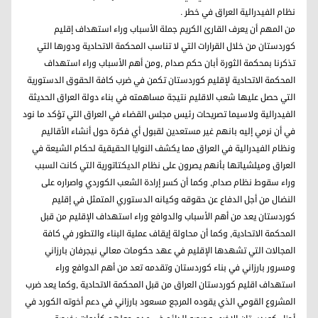
نظام الفيدرالية العراق في خطر .
من المهم أن يعرف القارئ الكريم جملة الأسباب وراء استهداف إقليم
كوردستان من خلال القرارات التي لا تناسب المحكمة الاتحادية ودورها التي
تذكرنا بمحكمة الثورة أبان حكم صدام ,ومن أهم الأسباب وراء استهداف
المحكمة الاتحادية لإقليم كوردستان تكمن في ضرب كافة الحقوق الدستورية
التي حصل عليها شعب الاقليم نتيجة مساهمته في بناء دولة العراق الحديثة
الفيدرالية ولاسيما تصريحات رئيس مجلس القضاء في العراق التي تؤكد ما نود
في أن نرمي إليه بانهم غير مستعدين لقبول أي فكرة حول أنشاء الأقاليم
ونظام الفيدرالية في العراق مما يكشف النوايا الحقيقية لحكام الشيعة في
العراق وميلشياتها بأنهم يصرون على نظام الديكتاتورية التي كانت السبب
وراء سقوط نظام صدام, وكما أن كسر إرادة الشعب الكوردي واصراره على
النضال من أجل الدفاع عن حقوقه وكيانه الدستوري المتمثل في إقليم
كوردستان يعد من أهم الأسباب والدوافع وراء استهداف الإقليم من قبل
المحكمة الاتحادية, وكما أن محاولة إيقاف عملية البناء والتطور في كافة
المجالات التي تشهدها الإقليم في عهد حكومات معالي نيجرفان بارزاني
ومسرور بارزاني في بناء كوردستان وتقدمه تعد من أهم الدوافع وراء
استهداف اقليم كوردستان العراق من قبل المحكمة الاتحادية ,وكما يعد ضرب
المشروع القومي الذي يقوده المرجع مسعود بارزاني في دعم أخوته الكورد في