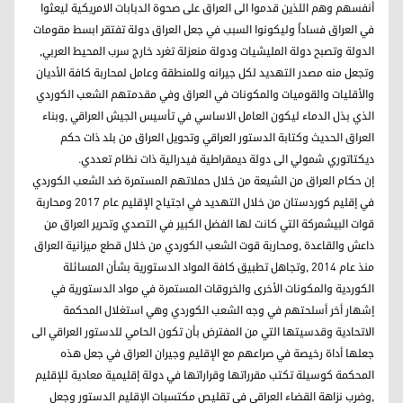
أنفسهم وهم اللذين قدموا الى العراق على صحوة الدبابات الامريكية ليعثوا
في العراق فساداً وليكونوا السبب في جعل العراق دولة تفتقر ابسط مقومات
الدولة وتصبح دولة المليشيات ودولة منعزلة تغرد خارج سرب المحيط العربي,
وتجعل منه مصدر التهديد لكل جيرانه وللمنطقة وعامل لمحاربة كافة الأديان
والأقليات والقوميات والمكونات في العراق وفي مقدمتهم الشعب الكوردي
الذي بذل الدماء ليكون العامل الاساسي في تأسيس الجيش العراقي ,وبناء
العراق الحديث وكتابة الدستور العراقي وتحويل العراق من بلد ذات حكم
ديكتاتوري شمولي الى دولة ديمقراطية فيدرالية ذات نظام تعددي.
إن حكام العراق من الشيعة من خلال حملاتهم المستمرة ضد الشعب الكوردي
في إقليم كوردستان من خلال التهديد في اجتياح الإقليم عام 2017 ومحاربة
قوات البيشمركة التي كانت لها الفضل الكبير في التصدي وتحرير العراق من
داعش والقاعدة ,ومحاربة قوت الشعب الكوردي من خلال قطع ميزانية العراق
منذ عام 2014 ,وتجاهل تطبيق كافة المواد الدستورية بشأن المسائلة
الكوردية والمكونات الأخرى والخروقات المستمرة في مواد الدستورية في
إشهار أخر أسلحتهم في وجه الشعب الكوردي وهي استغلال المحكمة
الاتحادية وقدسيتها التي من المفترض بأن تكون الحامي للدستور العراقي الى
جعلها أداة رخيصة في صراعهم مع الإقليم وجيران العراق في جعل هذه
المحكمة كوسيلة تكتب مقرراتها وقراراتها في دولة إقليمية معادية للإقليم
,وضرب نزاهة القضاء العراقي في تقليص مكتسبات الإقليم الدستور وجعل