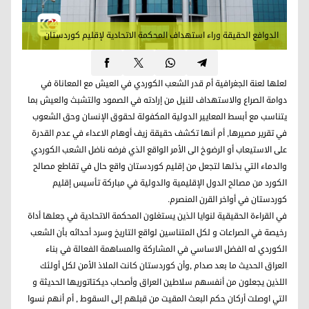
الدوافع الحقيقة وراء استهداف المحكمة الاتحادية لإقليم كوردستان
لعلها لعنة الجغرافية أم قدر الشعب الكوردي في العيش مع المعاناة في
دوامة الصراع والاستهداف للنيل من إرادته في الصمود والتشبث والعيش بما
يتناسب مع أبسط المعايير الدولية المكفولة لحقوق الإنسان وحق الشعوب
في تقرير مصيرها, أم أنها تكشف حقيقة زيف أوهام الاعداء في عدم القدرة
على الاستيعاب أو الرضوخ الى الأمر الواقع الذي فرضه ناضل الشعب الكوردي
والدماء التي بذلها لتجعل من إقليم كوردستان واقع حال في تقاطع مصالح
الكورد من مصالح الدول الإقليمية والدولية في مباركة تأسيس إقليم
كوردستان في أواخر القرن المنصرم.
في القراءة الحقيقية لنوايا الذين يستغلون المحكمة الاتحادية في جعلها أداة
رخيصة في الصراعات و لكل المتناسين لواقع التاريخ وسرد أحداثه بأن الشعب
الكوردي له الفضل الاساسي في المشاركة والمساهمة الفعالة في بناء
العراق الحديث ما بعد صدام ,وأن كوردستان كانت الملاذ الأمن لكل أولئك
اللذين يجعلون من أنفسهم سلاطين العراق وأصحاب ديكتاتوريها الحديثة و
التي اوصلت أركان حكم البعث المقيت من قبلهم إلى السقوط , أم أنهم نسوا