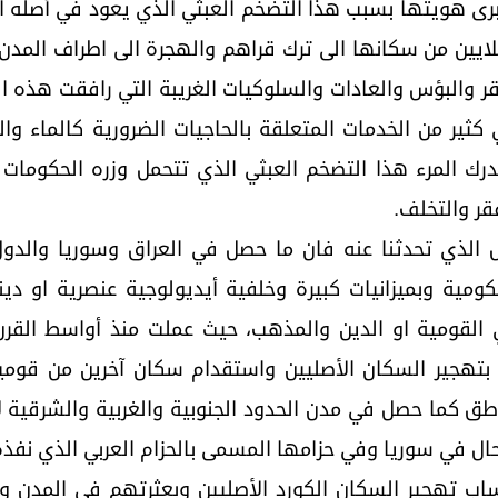
برى هويتها بسبب هذا التضخم العبثي الذي يعود في أصله ا
لايين من سكانها الى ترك قراهم والهجرة الى اطراف الم
ر والبؤس والعادات والسلوكيات الغريبة التي رافقت هذه ال
ير من الخدمات المتعلقة بالحاجيات الضرورية كالماء وال
ك المرء هذا التضخم العبثي الذي تتحمل وزره الحكومات 
قر والتخلف.
ل الذي تحدثنا عنه فان ما حصل في العراق وسوريا والدول
مية وبميزانيات كبيرة وخلفية أيديولوجية عنصرية او دي
القومية او الدين والمذهب، حيث عملت منذ أواسط القرن 
ك بتهجير السكان الأصليين واستقدام سكان آخرين من قومي
اطق كما حصل في مدن الحدود الجنوبية والغربية والشرقية لإ
لحال في سوريا وفي حزامها المسمى بالحزام العربي الذي نف
تهجير السكان الكورد الأصليين وبعثرتهم في المدن وال