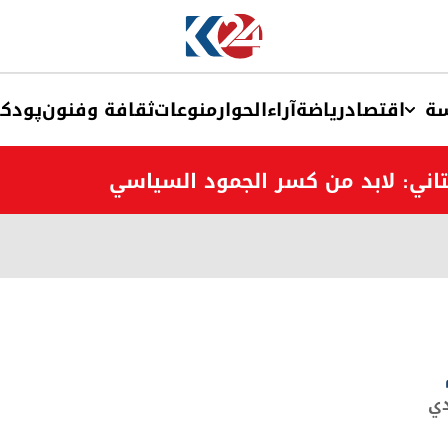
ة
اقتصاد
ریاضة
آراء
الحوار
منوعات
ثقافة وفنون
پودک
اني: لابد من كسر الجمود السياسي
دي