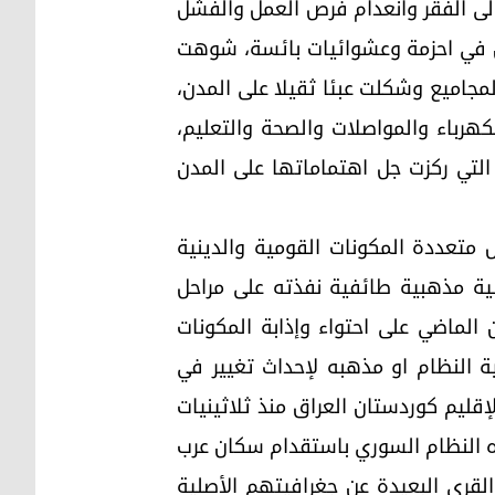
لى الفقر وانعدام فرص العمل والفشل
دن في احزمة وعشوائيات بائسة، شوهت
مجاميع وشكلت عبئا ثقيلا على المدن،
كهرباء والمواصلات والصحة والتعليم،
التي ركزت جل اهتماماتها على المدن
 متعددة المكونات القومية والدينية
نية مذهبية طائفية نفذته على مراحل
الماضي على احتواء وإذابة المكونات
ة النظام او مذهبه لإحداث تغيير في
قليم كوردستان العراق منذ ثلاثينيات
ذه النظام السوري باستقدام سكان عرب
قرى البعيدة عن جغرافيتهم الأصلية