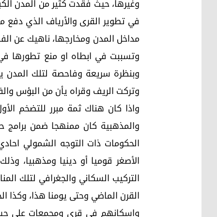
وغيرها، حيث فقدت كثير من المدن الك
في تطوير القرى والأرياف الذي دفع م
مداخل المدن ومخارجها، ناهيك عن الفق
وتسببت في ابطاه او منع تطورها في كث
وبنظرة سريعة وفاحصة لتلك المدن يدر
وتركت الريف وقراه يأن من البؤس والف
واذا كان هناك ثمة مبرر للتضخم الأو
والمذهبية كان ممنهجا ضمن برامج حكو
الحكومات ذات التوجه الشمولي احادي 
الأصغر قوميا أو دينيا ومذهبيا، وذل
التركيب السكاني والجغرافي لتلك المن
القرن الماضي وحتى يومنا هذا، وكذا ا
واسكانهم في قرى ومجمعات على حساب 