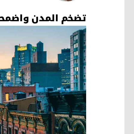
كفاح محمود كریم
تضخم المدن واضمحل