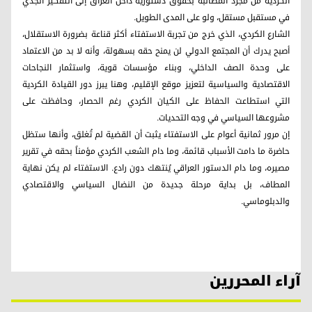
الكردية من مجرد المطالبة بحقوق دستورية داخل العراق إلى التفكير الجدي
في مستقبل مستقل، ولو على المدى الطويل.
الشارع الكردي، الذي خرج من تجربة الاستفتاء أكثر قناعة بضرورة الاستقلال،
أصبح يدرك أن المجتمع الدولي لن يمنح حقه بسهولة، وأنه لا بد من الاعتماد
على وحدة الصف الداخلي، وبناء مؤسسات قوية، واستثمار النجاحات
الاقتصادية والسياسية لتعزيز موقع الإقليم، وهنا يبرز دور القيادة الكردية
التي استطاعت الحفاظ على الكيان الكردي رغم الحصار، وحافظت على
مشروعها السياسي في وجه التحديات.
إن مرور ثمانية أعوام على الاستفتاء يثبت أن القضية لم تُغلق، وأنها ستظل
حاضرة ما دامت الأسباب قائمة، وما دام الشعب الكردي مؤمناً بحقه في تقرير
مصيره، وما دام الدستور العراقي يُنتهك دون رادع. الاستفتاء لم يكن نهاية
المطاف، بل بداية مرحلة جديدة من النضال السياسي والاقتصادي
والدبلوماسي.
آراء المحررين