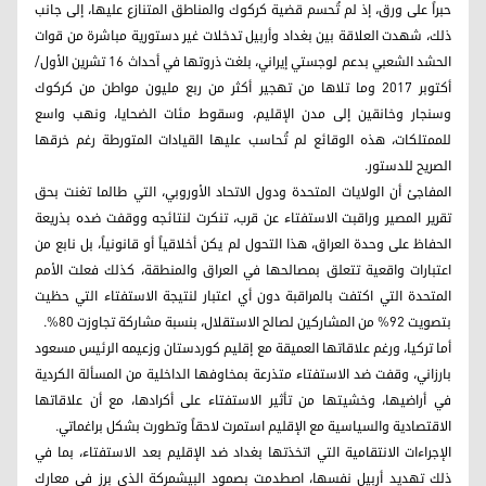
حبراً على ورق، إذ لم تُحسم قضية كركوك والمناطق المتنازع عليها، إلى جانب
ذلك، شهدت العلاقة بين بغداد وأربيل تدخلات غير دستورية مباشرة من قوات
الحشد الشعبي بدعم لوجستي إيراني، بلغت ذروتها في أحداث 16 تشرين الأول/
أكتوبر 2017 وما تلاها من تهجير أكثر من ربع مليون مواطن من كركوك
وسنجار وخانقين إلى مدن الإقليم، وسقوط مئات الضحايا، ونهب واسع
للممتلكات، هذه الوقائع لم تُحاسب عليها القيادات المتورطة رغم خرقها
الصريح للدستور.
المفاجئ أن الولايات المتحدة ودول الاتحاد الأوروبي، التي طالما تغنت بحق
تقرير المصير وراقبت الاستفتاء عن قرب، تنكرت لنتائجه ووقفت ضده بذريعة
الحفاظ على وحدة العراق، هذا التحول لم يكن أخلاقياً أو قانونياً، بل نابع من
اعتبارات واقعية تتعلق بمصالحها في العراق والمنطقة، كذلك فعلت الأمم
المتحدة التي اكتفت بالمراقبة دون أي اعتبار لنتيجة الاستفتاء التي حظيت
بتصويت 92% من المشاركين لصالح الاستقلال، بنسبة مشاركة تجاوزت 80%.
أما تركيا، ورغم علاقاتها العميقة مع إقليم كوردستان وزعيمه الرئيس مسعود
بارزاني، وقفت ضد الاستفتاء متذرعة بمخاوفها الداخلية من المسألة الكردية
في أراضيها، وخشيتها من تأثير الاستفتاء على أكرادها، مع أن علاقاتها
الاقتصادية والسياسية مع الإقليم استمرت لاحقاً وتطورت بشكل براغماتي.
الإجراءات الانتقامية التي اتخذتها بغداد ضد الإقليم بعد الاستفتاء، بما في
ذلك تهديد أربيل نفسها، اصطدمت بصمود البيشمركة الذي برز في معارك