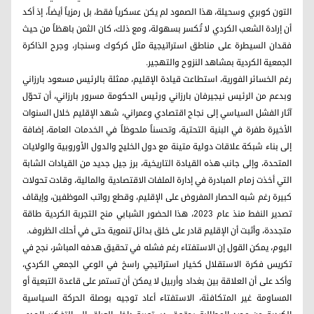
التون كوبري وسحيلة، هذا الصمود لم يكن عسكرياً فقط، بل رمزياً أيضاً، إذ أكد
أن إرادة الشعب الكردي لا تُكسر بسهولة، ومع ذلك، كان الثمن باهظاً من حيث
فقدان السيطرة على مناطق استراتيجية مثل كركوك وسنجار، وجرح الذاكرة
الجمعية الكردية بمشاهد النزوح والتهجير.
رغم الخسائر الفورية، استطاعت قيادة الإقليم، ممثلة بالرئيس مسعود بارزاني
وبدعم من الرئيس نيجيرفان بارزاني ورئيس الحكومة مسرور بارزاني، أن تحوّل
آثار الفشل السياسي إلى نجاح اقتصادي وعمراني، شهد الإقليم خلال السنوات
الأخيرة طفرة في البنية التحتية، وتحسناً ملحوظاً في الخدمات العامة، إضافة
إلى بناء شبكة علاقات دولية متينة مع دول الخليج والدول الأوروبية والولايات
المتحدة، وإلى جانب هذه القيادة التاريخية، برز جيل جديد من القيادات الشابة
التي أخذت زمام المبادرة في إدارة الملفات الاقتصادية والمالية، وقادت تحولات
كبيرة رغم شبه الحصار المفروض على الإقليم، وقطع رواتب الموظفين، وإيقاف
تصدير النفط منذ عام 2023، هذا الحضور الشبابي منح التجربة الكردية طاقة
متجددة، وأثبت أن الإقليم قادر على خلق بدائل تنموية حتى في أحلك الظروف.
اليوم، يمكن القول إن الاستفتاء رغم فشله في تحقيق هدفه المباشر، نجح في
تكريس فكرة الاستقلال كخيار استراتيجي راسخ في الوعي الجمعي الكردي،
وأكد على أن العلاقة بين بغداد وأربيل لا يمكن أن تستمر على قاعدة التبعية أو
المساومة غير المتكافئة، الاستفتاء أعاد توجيه بوصلة الحركة السياسية