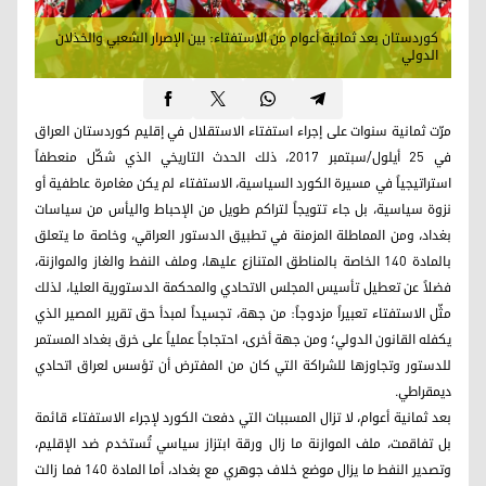
كوردستان بعد ثمانية أعوام من الاستفتاء: بين الإصرار الشعبي والخذلان
الدولي
مرّت ثمانية سنوات على إجراء استفتاء الاستقلال في إقليم كوردستان العراق
في 25 أيلول/سبتمبر 2017، ذلك الحدث التاريخي الذي شكّل منعطفاً
استراتيجياً في مسيرة الكورد السياسية، الاستفتاء لم يكن مغامرة عاطفية أو
نزوة سياسية، بل جاء تتويجاً لتراكم طويل من الإحباط واليأس من سياسات
بغداد، ومن المماطلة المزمنة في تطبيق الدستور العراقي، وخاصة ما يتعلق
بالمادة 140 الخاصة بالمناطق المتنازع عليها، وملف النفط والغاز والموازنة،
فضلاً عن تعطيل تأسيس المجلس الاتحادي والمحكمة الدستورية العليا، لذلك
مثّل الاستفتاء تعبيراً مزدوجاً: من جهة، تجسيداً لمبدأ حق تقرير المصير الذي
يكفله القانون الدولي؛ ومن جهة أخرى، احتجاجاً عملياً على خرق بغداد المستمر
للدستور وتجاوزها للشراكة التي كان من المفترض أن تؤسس لعراق اتحادي
ديمقراطي.
بعد ثمانية أعوام، لا تزال المسببات التي دفعت الكورد لإجراء الاستفتاء قائمة
بل تفاقمت، ملف الموازنة ما زال ورقة ابتزاز سياسي تُستخدم ضد الإقليم،
وتصدير النفط ما يزال موضع خلاف جوهري مع بغداد، أما المادة 140 فما زالت