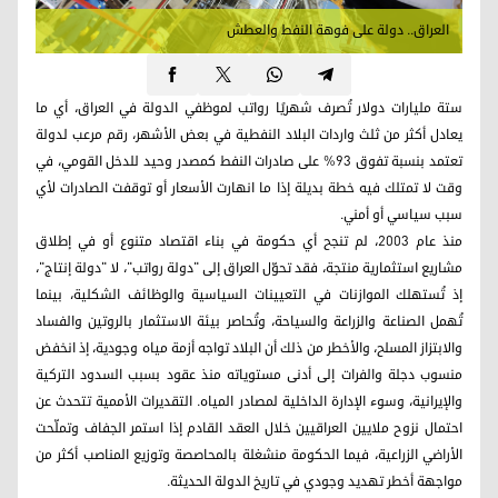
العراق.. دولة على فوهة النفط والعطش
ستة مليارات دولار تُصرف شهريًا رواتب لموظفي الدولة في العراق، أي ما
يعادل أكثر من ثلث واردات البلاد النفطية في بعض الأشهر، رقم مرعب لدولة
تعتمد بنسبة تفوق 93% على صادرات النفط كمصدر وحيد للدخل القومي، في
وقت لا تمتلك فيه خطة بديلة إذا ما انهارت الأسعار أو توقفت الصادرات لأي
سبب سياسي أو أمني.
منذ عام 2003، لم تنجح أي حكومة في بناء اقتصاد متنوع أو في إطلاق
مشاريع استثمارية منتجة، فقد تحوّل العراق إلى "دولة رواتب"، لا "دولة إنتاج"،
إذ تُستهلك الموازنات في التعيينات السياسية والوظائف الشكلية، بينما
تُهمل الصناعة والزراعة والسياحة، وتُحاصر بيئة الاستثمار بالروتين والفساد
والابتزاز المسلح، والأخطر من ذلك أن البلاد تواجه أزمة مياه وجودية، إذ انخفض
منسوب دجلة والفرات إلى أدنى مستوياته منذ عقود بسبب السدود التركية
والإيرانية، وسوء الإدارة الداخلية لمصادر المياه. التقديرات الأممية تتحدث عن
احتمال نزوح ملايين العراقيين خلال العقد القادم إذا استمر الجفاف وتملّحت
الأراضي الزراعية، فيما الحكومة منشغلة بالمحاصصة وتوزيع المناصب أكثر من
مواجهة أخطر تهديد وجودي في تاريخ الدولة الحديثة.