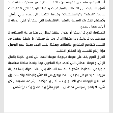
أما المجتمع، فقد جرى تفريغه من طاقاته المدنية عبر عسكرة ممنهجة، إذ
تُنفق المليارات على الفصائل والميليشيات والقوات الرديفة التي تتكاثر تحت
عناوين "الحشد" و"والميليشيات" وغيرها، لتتحول إلى عبء مالي وأمني،
وتُهمّش الكفاءات المدنية والعقول الاقتصادية التي يمكن أن تبني الدولة لا
أن تحرسها بالسلاح.
الاستثمار الذي كان يمكن أن يكون المنقذ، تحوّل إلى بيئة طاردة. المستثمر لا
يجد ضمانات قانونية، ولا استقرارًا إداريًا، ولا أمنًا مستقرًا، بل شبكة معقدة من
الفساد تتقاسم المشاريع كالغنائم، وهكذا، بقيت البلاد رهينة سعر البرميل،
فإذا ارتفع تنفّست، وإذا انخفض اختنقت.
العراق اليوم يقف على فوهة مزدوجة: فوهة النفط التي تغذي الخزينة بالمال
الزائل، وفوهة العطش التي تهدد حياة الملايين، وما بينهما سلطة سياسية
عاجزة عن التخطيط، مشغولة بتقاسم السلطة بدل إنقاذ الدولة، إنها مفارقة
مريرة؛ بلد يطفو على بحر من النفط، ويغرق في العطش والبطالة والفساد، وإن
لم تتغير البوصلة نحو الإنتاج والاستثمار والحوكمة الرشيدة، فسينهار كل
شيء، لا بانفجارٍ سياسي فقط، بل بانهيارٍ مائيٍّ واقتصاديٍّ وأخلاقيٍّ شامل.