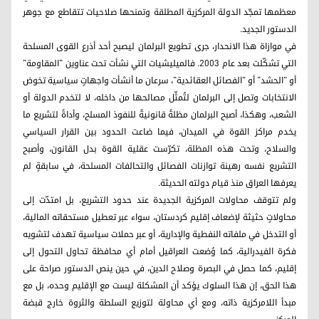
معظمها تمجّد الدولة المركزية المطلقة وتمنحها صلاحيات تتقاطع مع جوهر
الدستور الجديد.
في موازاة هذا الانحدار، جرى تطويع البرلمان ليصبح أحد أذرع القوى المسلحة
التي تشكّلت بعد عام 2003. فالميليشيات التي نشأت تحت عناوين "المقاومة"
أو "الحشد" أو "الفصائل العقائدية"، سرعان ما أنشأت واجهاتٍ سياسية تخوض
الانتخابات وتصل إلى البرلمان لتُمثّل مصالحها من داخله، لا لتخدم الدولة أو
الشعب، وهكذا، أصبح البرلمان مظلةً قانونيةً للنفوذ المسلح، وأداةً لتشريع ما
يخدم مراكز القوة في الميدان، فيما ضاعت الحدود بين القرار السياسي
والسلاح، وتحت هذه المظلة، تكرّست عقلية القوة بدل القانون، وأصبح
التشريع نفسه رهينة توازنات الفصائل والتحالفات المسلحة، في سابقةٍ لم
يعرفها العراق منذ قيام دولته الحديثة.
ولم تتوقف محاولات المركزية الجديدة عند حدود التشريع، بل امتدّت إلى
محاولاتٍ حثيثة لإضعاف إقليم كردستان، سواء عبر تعطيل مستحقاته المالية،
أو التدخل في ملفاته النفطية والإدارية، أو عبر حملات سياسية تهدف لتشويه
فكرة الفيدرالية، كما وُضعت العراقيل أمام أي محافظة تحاول التحول إلى
إقليم، كما حصل في البصرة وصلاح الدين، في حين ينص الدستور صراحة على
هذا الحق، إن هذا السلوك يؤكد أن المشكلة ليست مع الإقليم وحده، بل مع
مبدأ اللامركزية ذاته، ومع أي محاولة لتوزيع السلطة والثروة خارج قبضة