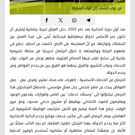
من نواب الشعب إلى نواب السلطة
منذ أول دورة انتخابية بعد عام 2003، دخل العراق تجربة برلمانية يُفترض أن
تكون حجر الأساس لدولةٍ ديمقراطيةٍ فيدرالية، تُبنى على مبدأ الفصل بين
السلطات وتوازنها، غير أنّ الممارسة على الأرض كشفت عن انحرافٍ خطير في
مفهوم النيابة ووظيفتها، إذ تحوّل البرلمان تدريجيًا من سلطة تشريعية
رقابية إلى ساحةٍ تغلب فيها المصالح الفئوية، فظهر نوعان من النواب: نواب
الخدمات ونواب التشريع، والفرق بينهما هو الفرق بين من يخدم المواطن ومن
يخدم الدولة.
الحرمان من الخدمات الأساسية - كهرباء، ماء، صحة، تعليم، وفرص عمل - جعل
المواطن يبحث عن منقذٍ شخصي بدل ممثلٍ مؤسسي، فاستغلّ المرشحون هذا
الحرمان ليتحوّلوا إلى "وسطاء خدمات" بين الناس والوزارات، يقدمون الوعود
ويقايضون الصوت الانتخابي بوظيفةٍ أو مشروعٍ خدميٍ محدود، ومع مرور
الوقت، ترسّخ هذا النمط ليصبح هو الأصل، فتراجعت الوظيفة التشريعية إلى
الهامش، وصار البرلمان أقرب إلى مكتب خدمات موسّع يخدم الدائرة الانتخابية
أكثر مما يخدم الدولة، بهذا الشكل، انقلبت العلاقة: لم يعد النائب ممثلًا عن
الأمة، بل متعهّدًا لمصالح مناطقية أو عشائرية تُستخدم كوقودٍ للدعاية