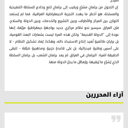
المركز.
إن التحول من برلمانٍ مشرّعٍ ورقيب إلى برلمانٍ تابعٍ وخادمٍ للسلطة التنفيذية
والمسلحة، هو أخطر ما يهدد التجربة الديمقراطية العراقية، فما لم يُستعد
التوازن بين المركز والأطراف، وبين التشريع والخدمات، وبين الدولة والسلاح،
فإن العراق سيسير نحو نظام مركزي جديد بواجهةٍ ديمقراطيةٍ مزيّفة، إنها
عودة إلى "الدولة القديمة" ولكن هذه المرة ليست بشعارات البعث القومية،
بل براياتٍ طائفيةٍ تُعيد إنتاج الاستبداد ذاته، وهكذا، يُعاد تشكيل النظام - لا
على أسسٍ وطنيةٍ فيدرالية، بل على قاعدةٍ حزبيةٍ ومذهبيةٍ ضيّقة - لتبقى
الحقيقة المرة: البرلمان في العراق لم يعد برلمان الشعب، بل برلمان السلطة
الذي يُشرّع ما يُبقيها، ويُعطّل ما يحرّر الدولة منها.
آراء المحررين