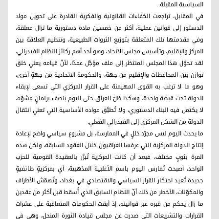
السياسية المقبلة.
في المقابل، تراجعت الكفاءات القانونية والفكرية القادرة على تحويل مواد
الدستور إلى قوانين عملية، أكثر من خمسين مادة دستورية ما تزال معلقة،
وفي مقدمتها تلك المتعلقة بتوزيع الثروات الطبيعية، وتنظيم العلاقة بين
المركز والإقليم، وتأسيس مجلس الاتحاد، وهو أحد أهم ركائز النظام الفيدرالي،
لقد تحوّل هذا المجلس المنتظر إلى ملف مؤجَّل عمدًا، لأنّ قيامه يعني خلق
توازن بين المحافظات والإقليم من جهة، والحكومة الاتحادية من جهةٍ أخرى،
وهو ما لا ترغب به القوى المهيمنة على القرار المركزي التي تسعى لإبقاء
الدولة تحت قبضة واحدة، وهكذا ظلّ العراق حتى اليوم بنصف برلمانٍ مشوّه،
لا يكتمل فيه البناء الدستوري، ولا تُطبَّق مواده الأساسية التي تعني انتقال
الدولة من الشكل المركزي إلى الفيدرالي الفعلي.
ما يحدث اليوم ليس مجرّد خللٍ في الممارسة، بل مشروع سياسي واضح لإعادة
إنتاج الدولة المركزية التي عرفها العراقيون خلال العقود السابقة، ولكن هذه
المرة بثوبٍ مختلف، فبعد أن كانت المركزية تُبرَّر بالعقيدة القومية للحزب
الواحد، أصبحت تُمارس اليوم باسم الأغلبية المذهبية، أي بمركزيةٍ طائفيةٍ
جديدة تُعيد احتكار القرار السياسي والاقتصادي في بغداد، وتُهمّش الأطراف
والمكوّنات، الأخطر من ذلك أنّ النظام السابق الذي أُسقط قبل أكثر من عقدين
ما زال يحكم من قبره عبر قوانينه، إذ أبقت الحكومات المتعاقبة على عشرات
القرارات والتشريعات التي صدرت عن مجلس قيادة الثورة المنحل، وهي في