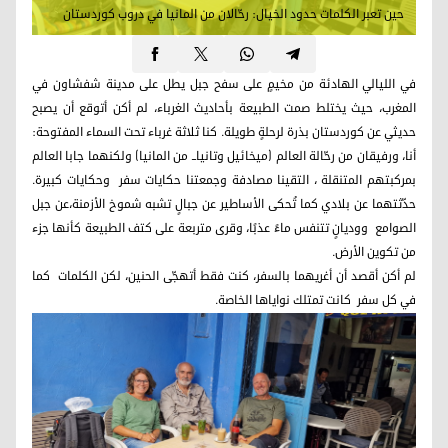
حين تعبر الكلمات حدود الخيال: رحّالان من المانيا في دروب كوردستان
في الليالي الهادئة من مخيمٍ على سفح جبل يطل على مدينة شفشاون في
المغرب، حيث يختلط صمت الطبيعة بأحاديث الغرباء، لم أكن أتوقع أن يصبح
حديثي عن كوردستان بذرة لرحلةٍ طويلة. كنا ثلاثة غرباء تحت السماء المفتوحة:
أنا، ورفيقان من رحّالة العالم (ميخائيل وتانياــ من المانيا) ولكنهما جابا العالم
بمركبتهم المتنقلة ، التقينا مصادفة وجمعتنا حكايات سفر وحكايات كبيرة.
حدّثتهما عن بلادي كما تُحكى الأساطير عن جبالٍ تشبه شموخ الأزمنة،عن جبل
الصوامع ووديانٍ تتنفس ماءً عذبًا، وقرى متربعة على كتف الطبيعة كأنها جزء
من تكوين الأرض.
لم أكن أقصد أن أغريهما بالسفر، كنت فقط أتهجّى الحنين، لكن الكلمات كما
في كل سفر كانت تمتلك نواياها الخاصة.