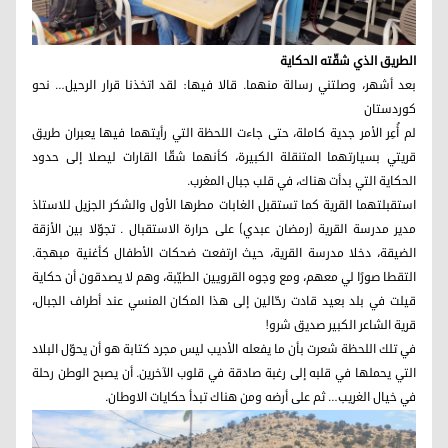
الطريق الذي شقّته الحكاية
بعد أشهر، وصلتني رسالة منهما. قالا فيها: لقد اتخذنا قرار الرحيل… نحو
كوردستان
لم أُعِر الأمر جدية كاملة، حتى جاءت اللحظة التي رأيتهما فيها يعبران طريق
قريتي بسيارتهما المتنقلة الكبيرة، كأنهما شقّا القارات ليصلا إلى حدود
الحكاية التي بدأت هناك، في قلب جبال المغرب.
استقبلتهما القرية كما تستقبل الغابات مطرها الأول والشكر الجزيل للاستاذ
مدير مدرسة القرية (رمضان عبدي) على حرارة الاستقبال . تجوّلا بين الأزقة
الضيقة، دخلا مدرسة القرية، حيث ارتفعت ضحكات الأطفال كأغنية مبهجة.
التقطا صورًا لي معهم، ومع وجوه القرويين الطيّبة، وهم لا يصدقون أن حكاية
قيلت في بلد بعيد قادت رحّالين إلى هذا المكان المنسي عند أطراف الجبال،
قرية الشاعر الكبير صديق شرو!
في تلك اللحظة شعرت بأن ما يفعله الأديب ليس مجرد كتابة هو أن يحوّل البلاد
التي يحملها في قلبه إلى رغبة صادقة في قلوب الآخرين. أن يصبح الوطن رحلة
في خيال الغريب… ثم على أرضه ومن هناك تبدأ حكايات الاوطان.