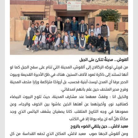
ألقوش… مدينةٌ تتكئ على الجبل
من قريتي توجّه الرحّالان إلى ألقوش، المدينة التي تنام على سفح الجبل كما لو
أنها تستند إلى ذاكرة تعود لآلاف السنين. هناك في ظلّ الأديرة القديمة وبيوت
الحجر عرفا أن المدن ليست أبنية فحسب، بل أرواحًا متراكمة وزارا متحف المدينة
وفرح مدير المتحف حين علم بانهم اصدقائي.
واتخيل انا : وقفتُ معهما عند مشارف المدينة، حيث تلوح البيوت البيضاء
كعناقيد نور، وأخبرتهما عن أهلها الذين عاشوا بين الخوف والرجاء، وعن
صمودها في وجه التاريخ المتقلب. كانا يصغيان بشغف اليائس الذي وجد
مكانًا ظنّ أنه لن يراه يومًا إلا في الكتب
معبد لالش… حين يلتقي الضوء بالروح
ومن ألقوش اتجها صوب معبد لالش، المكان الذي تحفه القداسة من كل