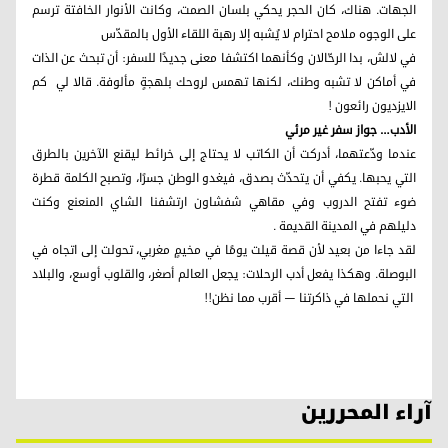
الجهات. هناك، كان الحجر يحكي بلسان الصمت، وكانت الأنوار الخافتة ترسم
على الوجوه ملامح احترام لا يُشبه إلا رهبة اللقاء الأول بالمقدّس
في لالش، بدا الرحّالان وكأنهما اكتشفا معنى جديدًا للسفر: أن تبحث عن الذات
في أماكن لا تشبه وطنك، لكنها تهمس لروحك بلهجةٍ مألوفة. قالا لي كم
الايزديون رائعون !
الأدب… جواز سفر غير مرئي
عندما ودّعتهما، أدركت أن الكاتب لا يحتاج إلى خرائط ليقنع الآخرين بالطرق
التي يحبها. يكفي أن يتحدّث بصدق، فيغدو الوطن جسرًا، وتصبح الكلمة قطرة
ضوء تفتح الدروب وفي مقاهي شفشاون ارتشفنا الشاي المنعنع وكنت
دليلهم في المدينة القديمة .
لقد جاءا من بعيد لأن قصة قيلت يومًا في مخيمٍ مغربي، تحولت إلى اتجاه في
البوصلة. وهكذا يفعل أدب الرحلات: يجعل العالم أصغر، والقلوب أوسع، والبلاد
التي نحملها في ذاكرتنا — أقرب مما نظن!!
آراء المحررين