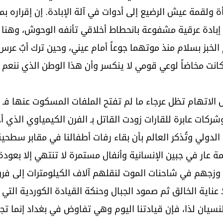
 ولقمة عيش الرضيع إلى أدوات في آلة الإبادة. إن إقراره بم
ة إبادة عرقية مشفوعة بانحطاط أخلاقي تأنفه الوحوش، وهنا
خبز بسلام منذ موتهما جوعاً أمام عيني، وحين ترك أبٌ عرس اب
 كانت مخاضاً لوعي قومي لا ينكسر وأن هذا الوطن الذي ننعم 
 الاتهام تظل عرجاء ما لم تفتح الملفات المسكوت عنها فـ ع
شركات عابرة للقارات زودت القاتل بـ الفرن الكيمياوي الذي 
الدولي وتُذكر العالم بأن بقاء رفات أطفالنا في مقابر سطحي
 عار في جبين الإنسانية وأنفال مستمرة لا تنتهي إلا بعود
بال وزجهم في شاحنات الموت لنقلهم آلاف الكيلومترات إلى 
ا عناية الخالق ثم صمود الجبال وحنكة القيادة الكوردية الت
نسيان لذا، فإن قيادتنا اليوم وهي تفاوض في بغداد إنما تج