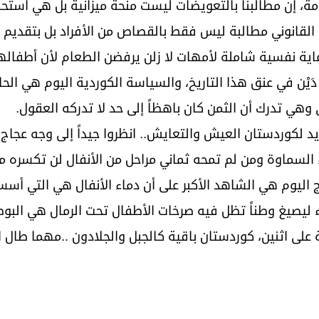
ساومة، إن مطالبنا بالتعويضات ليست منحة ميزانية بل هي است
ث القانوني مطالبة ليس فقط بالقصاص من الأفراد بل بتقديم 
رعاية نفسية شاملة لأمهات لا زلن يرفضن الطعام لأن أطفالهن
ن في عنق هذا التاريخ، والسياسة الكوردية اليوم هي الحار
وهي تدرك أن الثمن كان باهظاً إلى حد لا تدركه العقول.
يريد لكوردستان العيش والتعايش.. انظروا جيداً إلى وجه عجا
 السماوة ومن لم تمحه ثماني مراحل من الأنفال لن تكسره مؤ
اج اليوم هي الشاهد الأكبر على أن دماء الأنفال هي التي 
ء ليصيغ وطناً تظل فيه صرخات الأطفال تحت الرمال هي البوصل
 على اثنين، كوردستان باقية كالجبل والجلادون ..مهما طال 