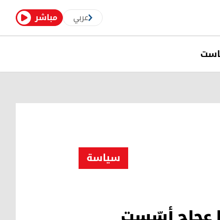
عربي
مباشر
است
سیاسة
ا عجاج أسّست