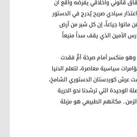
حقاق قانوني وأخلاقي يفرضه واقع أن
اعتذار سيادي صريح يُدرج في الدستور
 ماتوا جياعاً، إن كل شبر من أرض
س الأمين الذي يقف سداً منيعاً
ج وهو منكسر أمام صرخة أمٍّ فقدت
امرات سياسية معاصرة، لتعلم الدنيا
أسست عرش كوردستان الدستوري الشامخ،
ة الوحيدة التي ترشدنا نحو الحرية
الزمن.. مكانهم الطبيعي هو مزبلة