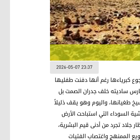
2026-05-07 23:37
الجوع كبرياءها رغم أنها دفنت طفليها
مارس ساديته خلف جدران الصمت بل
سيخ طغيانها، واليوم وهو يقف ذليلاً
ية السوداء التي استباحت الأرض
ر جلاد تجرد من أدنى قيم البشرية،
جويع الممنهج واغتصاب الفتيات