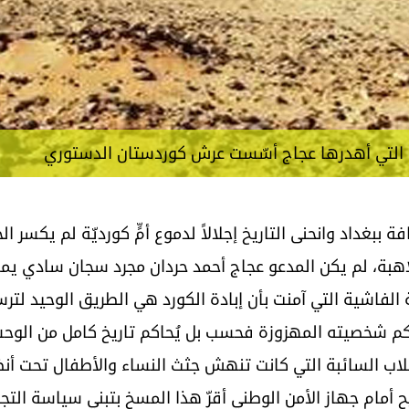
ال التي أهدرها عجاج أسّست عرش كوردستان الدستوري
ة ببغداد وانحنى التاريخ إجلالاً لدموع أمٍّ كورديّة لم يكسر 
لاهبة، لم يكن المدعو عجاج أحمد حردان مجرد سجان سادي ي
الفاشية التي آمنت بأن إبادة الكورد هي الطريق الوحيد لتر
كم شخصيته المهزوزة فحسب بل يُحاكم تاريخ كامل من الوحش
اب السائبة التي كانت تنهش جثث النساء والأطفال تحت أنظا
يح أمام جهاز الأمن الوطني أقرّ هذا المسخ بتبني سياسة الت