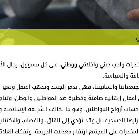
ي
عد مكافحة المخدرات واجب ديني وأخلاقي ووطني، على كل مسؤول، رجال ال
ثقافة والسياسة.
جتمعاتنا وإنسانيتنا، فهي تدمر الجسد وتذهب العقل وتغير ال
أعمال إرهابية صامتة وخطيرة ضد المواطنين والوطن، وتتاجر
ى حساب أرواح المواطنين، وهو ما يخالف الشريعة الإسلامية و
ضرارها الجسدية، بل وقد تؤدي إلى القلق، والفصام، والاكتئا
المخدرات على المجتمع ارتفاع معدلات الجريمة، وتفكك العلاق