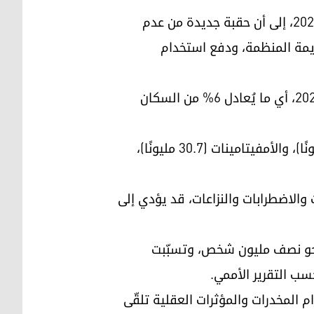
كما يشير مكتب الأمم المتحدة المعني بالمخدرات والجريمة في تقريره العالمي للمخدرات عن العام 2025، إلى أن حقبة جديدة من عدم
ريمة المنظمة، ودفع استخدام
وبلغ عدد مستخدمي المخدرات والمؤثرات العقلية (باستثناء الكحول والتبغ) 316 مليون شخص عام 2023، أي ما يُعادل 6% من السكان
وحسب التقرير، يظل القنب الأكثر انتشارًا، إذ بلغ عدد مستخدميه 244 مليونًا، يليه الأفيونيات (61 مليونًا)، والأمفيتامينات (30.7 مليونًا)،
 والاضطرابات والنزاعات، قد يؤدي إلى
 نحو نصف مليون شخص، وتسبّبت
شخصًا يعاني من اضطرابات استخدام المخدرات والمؤثرات العقلية تلقّى