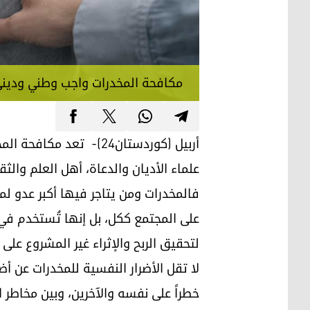
مكافحة المخدرات واجب وطني ودين
أربيل (كوردستان24)- ت
علماء الأديان والدعاة، أهل العلم وال
فالمخدرات ومن يتاجر فيها أكبر عدو لم
على المجتمع ككل، بل إنها تُستخدم في 
لتحقيق الربح والإثراء غير المشروع عل
لا تقل الأضرار النفسية للمخدرات عن أ
خطراً على نفسه والآخرين، وبين مخاطر 