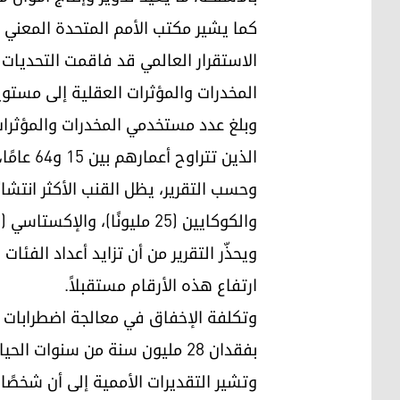
الاستقرار العالمي قد فاقمت التحديات
المخدرات والمؤثرات العقلية إلى مستو
الذين تتراوح أعمارهم بين 15 و64 عامًا، مقارنة بنحو 5.2% عام 2013.
والكوكايين (25 مليونًا)، والإكستاسي (21 مليونًا).
ويحذّر التقرير من أن تزايد أعداد الفئ
ارتفاع هذه الأرقام مستقبلاً.
وتكلفة الإخفاق في معالجة اضطرابات 
بفقدان 28 مليون سنة من سنوات الحياة الصحية بسبب الإعاقة والوفيات المبكرة خلال عام 2021، حسب التقرير الأممي.