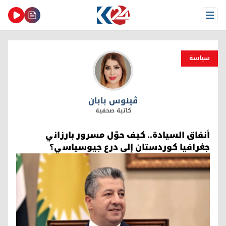
Open Menu
سیاسة
ڤینوس بابان
ڤینوس بابان
كاتبة صحفية
أنفاق السيادة.. كيف حوّل مسرور بارزاني
جغرافيا كوردستان إلى درع جيوسياسي؟