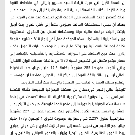
إن السمة الأبرز التي ميزت قيادة السيد مسرور بارزاني في مقاطعة القوة
وإدارة الأزمات كانت الفلسفة الإدارية الصارمة والارتكاز إلى مبدأ الاعتماد على
الذات كمصدر وحيد للسيادة، ففي الوقت الذي اعتقدت فيه بعض القوى في
بغداد أن حبس المستحقات المالية سيؤدي حتماً إلى شلل بنيوي ردت أربيل
بابتكار آليات حوكمة مالية مرنة ومستدامة تفصل بين الحقوق الدستورية
وبين استمرارية البناء، تجلت هذه الحوكمة عملياً في إنجاز 810 مشاريع متنوعة
بكلفة إجمالية بلغت تريليون و57 مليار دينار وتنوعت مسارات التمويل بذكاء
إداري، حيث جرى الاعتماد على الموازنة الاستثمارية والتشغيلية بالإضافة إلى
مسار مبتكر متمثل في تخصيص نسبة 30% من عائدات محطات الوزن (القبان)
والتي أنتجت بمفردها 255 مشروعاً بكلفة 17.5 مليار دينار، هذا الانضباط
المالي أرسل رسالة بالغة القوة إلى مراكز القرار الدولي مفادها أن مؤسسات
الإقليم تمتلك المقدرة الذاتية على الصمود والإعمار تحت أحلك الظروف.
تاريخياً، عانى إقليم كوردستان من معضلة الجغرافيا الحبيسة كأداة للضغط
السياسي إلا أن العبقرية الاستراتيجية للكابينة التاسعة تجسدت في إعادة
هندسة هذه الجغرافيا وتحويلها إلى عنصر قوة تفاوضية، من خلال التركيز على
المشاريع الاستراتيجية الكبرى والأنفاق حيث يستمر العمل في 227 مشروعاً
استراتيجياً بطول 2,239 كم وبميزانية مرصودة تفوق 4 تريليون و179 مليار
دينار، نجح الإقليم في تحويل نفسه إلى ممر ترانزيت تجاري ونقل دولي إجباري
يربط القوى الإقليمية الكبرى، تركيا وإيران بالعمق العراقي والخليجي، إن