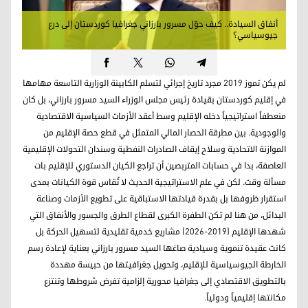
أنفاق السيادة.. كيف حوّل مسرور بارزاني جغرافيا كوردستان إلى درع
جيوسياسي؟
لم يكن تموز 2019 مجرد تاريخ إجرائي لتسلم الكابينة الوزارية التاسعة مهامها
في إقليم كوردستان بقيادة رئيس مجلس الوزراء السيد مسرور بارزاني، بل كان
منعطفاً استراتيجياً دخله الإقليم وسط أعقد الأزمات السياسية الاقتصادية
والوجودية. بين مطرقة الحصار المالي المتمثل في قطع حصة الإقليم من
الموازنة الاتحادية وسلاح إيقاف الصادرات النفطية وسندان التحولات الإقليمية
العاصفة، بدا في حسابات المتربصين أن تراجع الكيان الدستوري للإقليم بات
مسألة وقت. لكن في علم الاستراتيجية الحديث لا تُقاس قوة الكيانات بمدى
استقرار ظروفها بل بقدرة قيادتها الاستباقية على تطويع الأزمات وصناعة
البدائل، من هنا لم تكن الطفرة الكبرى لقطاع الطرق والجسور والأنفاق التي
شهدها الإقليم (2019-2026) مشاريع خدمية تقليدية لتسهيل الحركة بل
كانت عقيدة تنموية وسيادية صاغها السيد مسرور بارزاني بعناية لإعادة رسم
الخارطة الجيوسياسية للإقليم، وتحويل جغرافيتها من حبيسة مهددة
بالتطويق الاقتصادي إلى جغرافيا محورية إلزامية تفرض شروطها وتنتزع
مكانتها إقليمياً ودولياً.