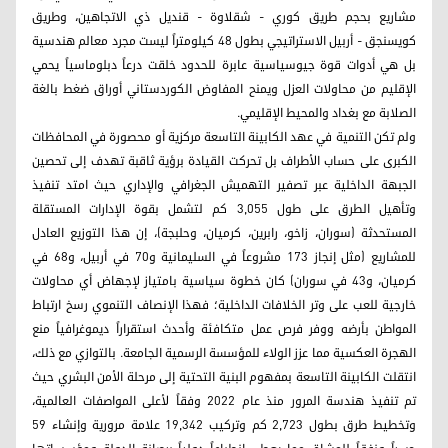
مشاريع بحجم طريق كوري - شقلاوة - قنديل ذي الاتجاهين، وطريق
كويسنجق - أربيل الاستراتيجي بطول 48 كيلومتراً ليست مجرد معالم هندسية
بل هي أدوات قوة جيوسياسية عابرة للحدود خلقت درعاً دبلوماسياً يحمي
الإقليم من محاولات العزل ويمنح المفاوض الكوردستاني أوراق ضغط بالغة
الصلابة مع بغداد والمحيط الإقليمي.
ولم تكن التنمية في عهد الكابينة التاسعة مركزية أو محصورة في المحافظات
الكبرى على حساب الأطراف بل تحركت القيادة برؤية ثاقبة تهدف إلى تحصين
الجبهة الداخلية عبر تصفير التهميش الجغرافي والإداري حيث امتد تنفيذ
وتأهيل الطرق على طول 3,055 كم لتشمل بقوة الإدارات المستقلة
المستحدثة (سوران، زاخو، رابرين، كرميان، وحلبجة)، إن هذا التوزيع العادل
للمشاريع (مثل إنجاز 173 مشروعاً في السليمانية و70 في أربيل، و68 في
كرميان، و43 في سوران) كان خطوة سياسية بامتياز لإجهاض أي محاولات
خارجية للعب على وتر الخلافات الداخلية؛ فهذا الإنصاف التنموي رسخ ارتباط
المواطن بأرضه ووفر فرص عمل متكافئة وأحدث استقراراً ديموغرافياً منع
الهجرة العكسية مما عزز الولاء للمؤسسة الرسمية الجامعة. بالتوازي مع ذلك،
انتقلت الكابينة التاسعة بمفهوم البنية التحتية إلى مرحلة الأمن البشري حيث
تم تنفيذ هندسة المرور منذ عام 2022 وفقاً لأعلى المواصفات العالمية،
وتخطيط طرق بطول 2,723 كم وتركيب 19,342 علامة مرورية وإنشاء 59