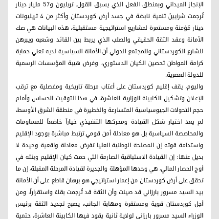
الإنجاز الميداني وبمنطق الفعل الذي يسبق القول. تريليون و57 مليار دينار
تُرجمت شرايينَ تنمية نابضة في جسد أرض كوردستان وأكثر من 4 تريليونات
دينار مُؤمنة ومستمرة لمشاريع استراتيجية مستقبلية، هذه البيانات هي صك
الأمانة وعقد الثقة الحقيقي والصلب الذي يربط بين القائد وشعبه ويبرهن
للشارع الكوردستاني وللمجتمع الدولي أن الأمانة السياسية لديه تعني حماية
كرامة المواطن تحصين الكيان الدستوري، وفرض هيبة المؤسسات الرسمية
للدولة العصرية.
واليوم، يقف إقليم كوردستان على أعتاب مرحلة تاريخية ومفصلية مع ترقب
الإعلان وتشكيل الكابينة الوزارية العاشرة، في هذا التوقيت الحساس وأمام
حجم التحولات الجيوسياسية المتسارعة والخطيرة في منطقة الشرق الأوسط،
لم يعد اختيار شكل القيادة ومحركها التنفيذي خياراً خاضعاً للمساومات
والمحاصصة السياسية بل هو معادلة أمن قومي ترتبط مباشرة بوجود الإقليم
واستدامة قوته إن المصلحة الوطنية العليا تفرض معادلة واقعية وحيدة لا
بديل عنها: إن القيادة الاستباقية الصارمة التي حمت كيان الإقليم وبنته في
أوج الحصار المالي، هي وحدها المؤهلة والجديرة لقيادة المرحلة المقبلة، إن ما
تحقق على أرض كوردستان من إعمار استراتيجي هو برهان قاطع على أن الأمانة
بيد السيد مسرور بارزاني قد صينت وأن الثقة قد تُرجمت بقاءً واستقراراً، ومن
أجل كوردستان قوية ومستقرة ومهابة الجانب، يصبح تجديد الثقة برئيس
الوزراء السيد مسرور بارزاني لولاية ثانية يقود فيها الكابينة العاشرة، حتمية