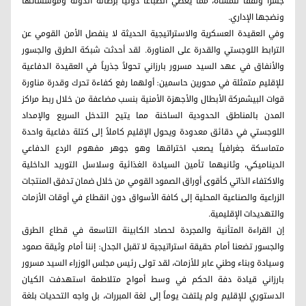
جسراً ونفقاً للمشاة، مما يعطي انطباعاً دولياً برصانة الدولة ومؤسساتها
ونضجها الإداري.
وفي العقيدة العسكرية والاستراتيجية الحديثة لا ينفصل الأمن القومي عن
الترابط اللوجستي والقدرة على المناورة. لقد أحدثت شبكة الطرق والجسور
والأنفاق في عهد السيد مسرور بارزاني تحولاً جذرياً في العقيدة الدفاعية
للإقليم متمثلة في محورين حاسمين: أولهما رفع كفاءة تحرك وقدرة مناورة
قوات البيشمركة الأبطال والأجهزة الأمنية بنسب مضاعفة من خلال ربط مراكز
المدن بالمناطق الحدودية الساخنة مما يتيح التدخل السريع والإمداد
اللوجستي في دقائق معدودة ويحول الإقليم كاملاً إلى كتلة دفاعية واحدة
متماسكة جغرافياً يصعب اختراقها وهو جوهر مفهوم الردع الدفاعي
الديناميكي، وثانيهما تأمين السيادة الغذائية وسلاسل التوريد الداخلية
والاكتفاء الذاتي كأقوى أوراق الصمود القومي من خلال ضمان تدفق المنتجات
الزراعية والصناعية المحلية إلى كافة الأسواق دون انقطاع في أوقات الأزمات
والتهديدات الإقليمية.
إن القراءة المتأنية والمجردة لحصاد الكابينة التاسعة في قطاع الطرق
والجسور تضعنا أمام حقيقة استراتيجية لا تقبل الجدل: إننا أمام وثيقة صمود
وسيادة وبناء وطني عابر للأزمات، لقد تولى رئيس مجلس الوزراء السيد مسرور
بارزاني قيادة دفة الحكم في وسط أمواج متلاطمة استهدفت الكيان
الدستوري للإقليم ولم يلتفت يوماً إلى لغة المبررات، بل واجه التحديات بلغة