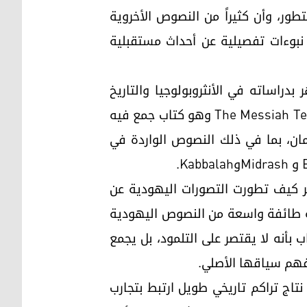
طور، وأن كثيراً من النصوص الأخروية
نبوءات تفصيلية عن أحداث مستقبلية
ري الأصل، اشتهر بدراساته في الأنثروبولوجيا والتاريخ
الديني اليهودي. ومن أهم كتبه :"نصوص المسيح المنتظر" أو" نصوص الماشيح (المسيحانية)". The Messiah Texts وهو كتاب جمع فيه
زمان، بما في ذلك النصوص الواردة في
 كيف تطورت التصورات اليهودية عن
فيه طائفة واسعة من النصوص اليهودية
ب بأنه لا يقتصر على التلمود، بل يجمع
 فهم سياقها الأصلي.
تاج تراكم تاريخي طويل ارتبط بتجارب