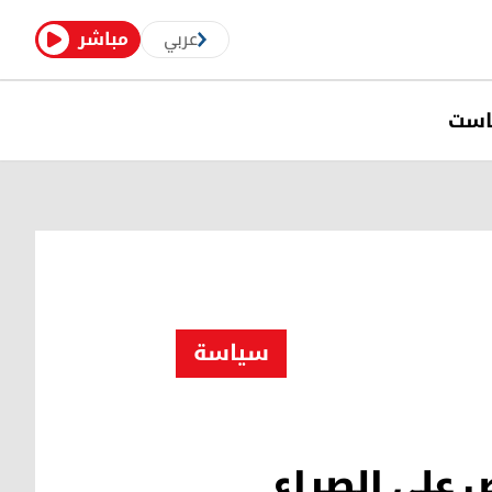
عربي
مباشر
است
سیاسة
 على الصراع