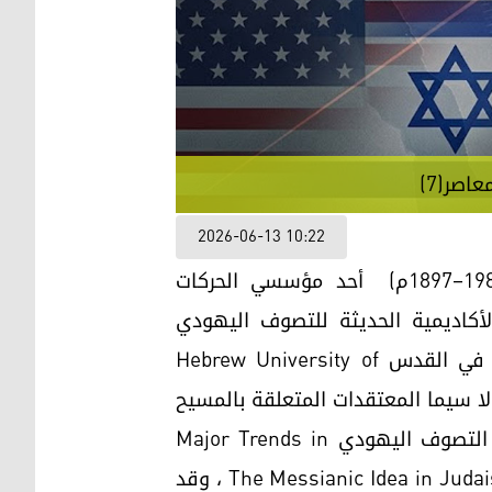
اصر(7)
2026-06-13 10:22
يعد المؤرخ والفيلسوف اليهودي الالماني المولد "غيرشوم شولم Gershom Scholem"(1897–1982م) أحد مؤسسي الحركات
لأكاديمية الحديثة للتصوف اليهودي
(القبّالة). هاجر إلى فلسطين في عشرينيات القرن العشرين وعمل أستاذاً في الجامعة العبرية في القدس Hebrew University of
، ولا سيما المعتقدات المتعلقة بالمسيح
المنتظر ونهاية الزمان والخلاص القومي والديني. ومن أشهر مؤلفاته: الاتجاهات الرئيسية في التصوف اليهودي Major Trends in
Jewish Mysticism ، والفكرة الخلاصية (أو الفكرة المهدوية / الميسيانيكية) في اليهودية. The Messianic Idea in Judaism ، وقد