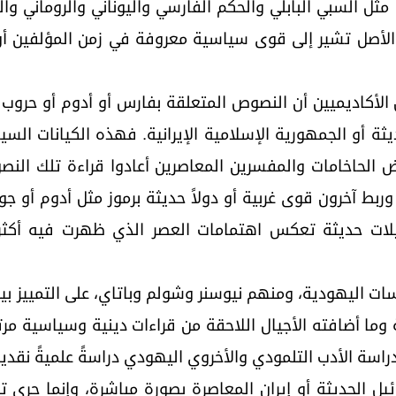
 مثل السبي البابلي والحكم الفارسي واليوناني والروماني و
أصل تشير إلى قوى سياسية معروفة في زمن المؤلفين أو إ
لأكاديميين أن النصوص المتعلقة بفارس أو أدوم أو حروب آ
ديثة أو الجمهورية الإسلامية الإيرانية. فهذه الكيانات الس
 الحاخامات والمفسرين المعاصرين أعادوا قراءة تلك النصو
وربط آخرون قوى غربية أو دولاً حديثة برموز مثل أدوم أو ج
يلات حديثة تعكس اهتمامات العصر الذي ظهرت فيه أكثر 
ات اليهودية، ومنهم نيوسنر وشولم وباتاي، على التمييز بي
وما أضافته الأجيال اللاحقة من قراءات دينية وسياسية مرت
دراسة الأدب التلمودي والأخروي اليهودي دراسةً علميةً نقدي
ائيل الحديثة أو إيران المعاصرة بصورة مباشرة، وإنما جر