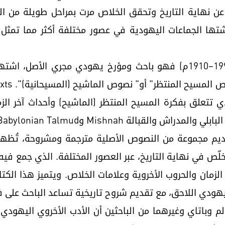
 عن نهاية التاريخ وتحقق الخلاص مرت بمراحل طويلة من الت
ها الجماعات اليهودية في عصور مختلفة أكثر مما تمثل 
أما رافائيل باتاي Raphael Patai (1910–1996م) فهو باحث ومؤرخ يهودي مج
دي تتعلق بفكرة المسيح المنتظر (الماشيح) وأحداث آخر ال
Mishn وBabylonian Talmud و MidrashوKabbalah.
ديم مجموعة من النصوص الأصلية مترجمة ومشروحة، تُظهر
خلّص في نهاية التاريخ، عبر العصور المختلفة. الذي جمع 
الزمان والحروب الأخروية وعلامات الخلاص. ويتميز هذا الكتا
اليهودي اللاحق، مع تقديم شروح تاريخية تساعد الباحث على
 وباتاي وغيرهما من الباحثين أن الأدب الأخروي اليهودي ن