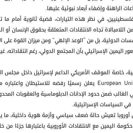
ت الراهنة وإضفاء أبعاد نبوئية عليها.
طينيين، في نظر هذه التيارات، قضية ثانوية أمام ما تعت
اللامبالاة تجاه الانتقادات المتعلقة بحقوق الإنسان أو ال
سات الدولية، بل من “الوعد الإلهي” ومن ميزان القوة على ال
اليمين الإسرائيلي بأن المجتمع الدولي، رغم انتقاداته، غي
لية، خاصة الموقف الأمريكي الداعم لإسرائيل داخل مجلس ا
الدولية. ورغم أن الاتحاد الاوروبي European Union يعلن رسميًا رفضه
ي الغالب ضمن حدود الإدانات الدبلوماسية والعقوبات المحدو
في السياسات الإسرائيلية.
 أن أوروبا تعيش حالة ضعف سياسي وأزمة هوية داخلية، ما
ومة اليمين مع الانتقادات الأوروبية باعتبارها جزءًا من 