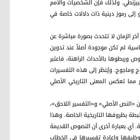
البيزنطي. ولذلك فإن الشخصيات والأمم
لى رموز دينية ذات دلالات خاصة في
خر الزمان لا تتحدث بصورة مباشرة عن
ياسية لم تكن موجودة أصلاً عند تدوين
ص وربطوها بالأحداث الراهنة، فاعتبر
وج وماجوج. ويُنظر إلى هذه التفسيرات
مما تعكس المعنى التاريخي الأصلي
ن «النص الأصلي» و«التفسير اللاحق»،
بطة بظروفها التاريخية الخاصة. وهذا
ة. أي بعبارة أخرى أن النصوص القديمة
ى توظيفها وإعادة تفسيرها في الخطاب