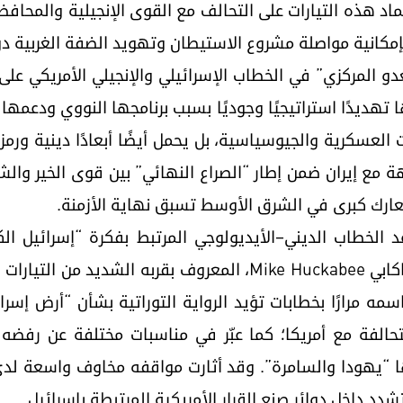
عتماد هذه التيارات على التحالف مع القوى الإنجيلية والمحافظ
 بإمكانية مواصلة مشروع الاستيطان وتهويد الضفة الغربية دو
و المركزي” في الخطاب الإسرائيلي والإنجيلي الأمريكي على
تبارها تهديدًا استراتيجيًا وجوديًا بسبب برنامجها النووي ودع
 العسكرية والجيوسياسية، بل يحمل أيضًا أبعادًا دينية ورمز
جهة مع إيران ضمن إطار “الصراع النهائي” بين قوى الخير وال
معارك كبرى في الشرق الأوسط تسبق نهاية الأزمنة.
لخطاب الديني–الأيديولوجي المرتبط بفكرة “إسرائيل الك
السفير الأمريكي لدى إسرائيل مايك هاكابي Mike Huckabee، المعروف
مه مرارًا بخطابات تؤيد الرواية التوراتية بشأن “أرض إسرائ
حالفة مع أمريكا؛ كما عبّر في مناسبات مختلفة عن رفضه
ها “يهودا والسامرة”. وقد أثارت مواقفه مخاوف واسعة لدى
شدد داخل دوائر صنع القرار الأمريكية المرتبطة بإسرائيل.