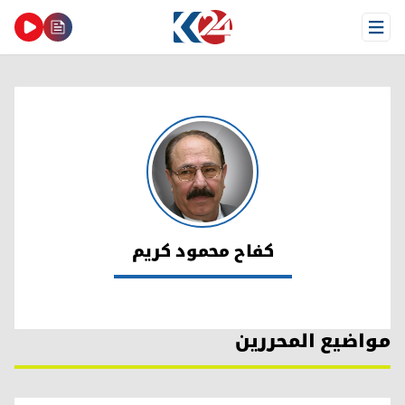
Open Menu
كفاح محمود كریم
كفاح محمود كریم
مواضيع المحررين