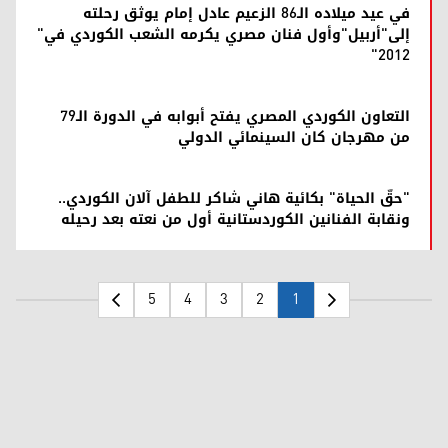
في عيد ميلاده الـ86 الزعيم عادل إمام يوثق رحلته
إلى"أربيل"وأول فنان مصري يكرمه الشعب الكوردي في"
2012"
التعاون الكوردي المصري يفتح أبوابه في الدورة الـ79
من مهرجان كان السينمائي الدولي
"حقّ الحياة" بكائية هاني شاكر للطفل آلان الكوردي..
ونقابة الفنانين الكوردستانية أول من نعته بعد رحيله
5
4
3
2
1