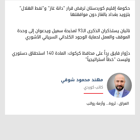
حكومة إقليم كوردستان ترفض قرار "دانة غاز" و"نفط الهلال"
بتزويد بغداد بالغاز دون موافقتها
نائبان يستذكران الذكرى الـ93 لمذبحة سميل ويدعوان إلى وحدة
الموقف والعمل لحماية الوجود الكلداني السرياني الآشوري
دژوار فايق رداً على محافظ كركوك: المادة 140 استحقاق دستوري
وليست "خطأً استراتيجياً"
مهند محمود شوقي
كاتب كوردي
مهند محمود شوقي
العراق : ثروة... وأزمة رواتب