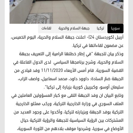
سوریا
تركيا
جبهة السلام والحرية
لقاءات
أربيل (كوردستان 24)- اعلنت جبهة السلام والحرية، اليوم الخميس،
عن مضمون لقاءاتها في تركيا.
وذكر بيان للجبهة "في إطار خطتها الرامية إلى التعريف بجبهة
السلام والحرية، وشرح برنامجها السياسي لدى الدول الفاعلة في
القضية السورية. قام أمس الأربعاء 11/11/2020 وفد قيادي من
الجبهة ضمّ السادة: داوود داود، محمد اسماعيل، واصف الزاب،
سليمان أوسو، وكبرييل كورية بزيارة إلى تركيا".
وتابع البيان ان وفد الجبهة التقى مع كبار المسؤولين العاملين في
الملف السوري في وزارة الخارجية التركية، ورحّب ممثلو الخارجية
التركية بوفد الجبهة وبزيارته لتركيا، وأكدوا على وجود العديد من
المشتركات بين الرؤية السياسية للجبهة والرؤية التركية حيال
الأوضاع في سوريا، وشرحوا موقف بلادهم من الثورة السورية،