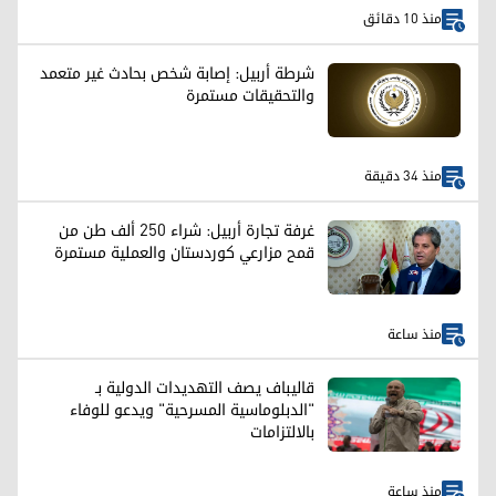
منذ 10 دقائق
شرطة أربيل: إصابة شخص بحادث غير متعمد
والتحقيقات مستمرة
منذ 34 دقيقة
غرفة تجارة أربيل: شراء 250 ألف طن من
قمح مزارعي كوردستان والعملية مستمرة
منذ ساعة
قاليباف يصف التهديدات الدولية بـ
"الدبلوماسية المسرحية" ويدعو للوفاء
بالالتزامات
منذ ساعة