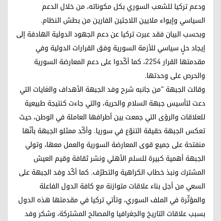
ودعم تركيا للشعب السوري بكل مكوناته، من خلال الدعم
السياسي وإيواء ملايين اللاجئين الفارين من بطش النظام.
وبحسب البيان فقد عبرت تركيا عن دعم الجهود الدولية الهادفة إلى
إيجاد حلٍ سياسي للأزمة السورية وفق القرارات الدولية وفي
مقدمتها القرار 2254، كما أكّدوا على دعم المعارضة السورية
والحرص على وحدتها.
وقالت الجبهة "من جانبه شرح وفد الجبهة الأهداف والغايات التي
دعت لتأسيس جبهة السلام والحرية، والتي جاءت كنتيجة طبيعية
للعلاقات والرؤى التي جمعت بين أطرافها العاملة في الوطن، حيث
تعكس الجبهة حقيقة التنوّع في سوريا. وأكّد ممثلو الجبهة بأنّها
منفتحة على جميع قوى المعارضة السورية والعمل معها، وتولي
الجبهة أهمية كبيرة للسلم الأهلي ونشر ثقافة وقيم العيش
المشترك ونبذ خطاب الكراهية والتطرّف. كما أكّد وفد الجبهة على
السعي من أجل بناء علاقات متوازنة مع كافة الدول الفاعلة
والمؤثّرة في الملف السوري، وتأتي تركيا في مقدمتها هذه الدول
بسبب علاقات التاريخ والجغرافيا والمصالح المشتركة، وشكر وفد