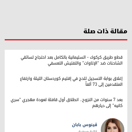
مقالة ذات صلة
قطع طريق كركوك - السليمانية بالكامل بعد احتجاج لسائقي
الشاحنات ضد "الإتاوات" والتفتيش التعسفي
إغلاق بوابة التسجيل للحج في إقليم كوردستان الليلة وارتفاع
المتقدمين إلى 73 ألفاً
بعد 7 سنوات من النزوح.. انطلاق أول قافلة لعودة مهجري "سري
كانيه" إلى ديارهم
ڤینوس بابان
كاتبة صحفية