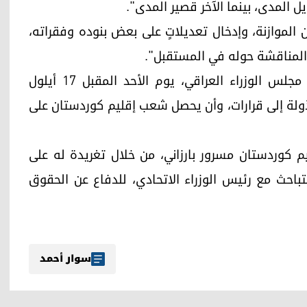
 المدى، بينما الآخر قصير المدى".
 الموازنة، وإدخال تعديلاتٍ على بعض بنوده وفقراته،
المناقشة حوله في المستقبل".
وأوضح أن "المقترح القصير المدى، مرتبط باجتماع مجلس الوزراء العراقي، يوم الأحد المقبل 17 أيلول
لمبذولة إلى قرارات، وأن يحصل شعب إقليم كوردستان على
م كوردستان مسرور بارزاني، من خلال تغريدة له على
تباحث مع رئيس الوزراء الاتحادي، للدفاع عن الحقوق
سوار أحمد