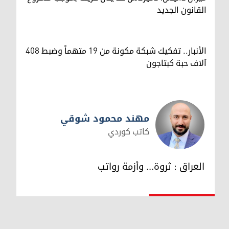
القانون الجديد
الأنبار.. تفكيك شبكة مكونة من 19 متهماً وضبط 408
آلاف حبة كبتاجون
مهند محمود شوقي
كاتب كوردي
مهند محمود شوقي
العراق : ثروة... وأزمة رواتب