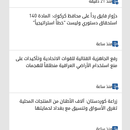
منذ 21 دقيقة
دژوار فايق رداً على محافظ كركوك: المادة 140
استحقاق دستوري وليست "خطأً استراتيجياً"
منذ ساعة
رفع الجاهزية القتالية للقوات الاتحادية وتأكيدات على
منع استخدام الأراضي العراقية منطلقاً للهجمات
منذ ساعة
زراعة كوردستان: آلاف الأطنان من المنتجات المحلية
تغرق الأسواق وتنسيق مع بغداد لحمايتها
منذ ساعة