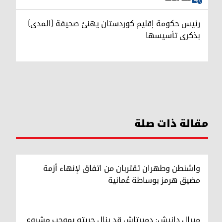
رئيس حكومة إقليم كوردستان يهنئ صحيفة (المدى)
بذكرى تأسيسها
مقالة ذات صلة
واشنطن وطهران تقتربان من اتفاق لإنهاء أزمة
مضيق هرمز بوساطة عُمانية
ميرال دانيش: دميرتاش قد ينال حريته بموجب مشروع