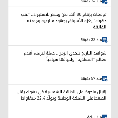
منذ 24 دقيقة
توقعات بإنتاج 80 ألف طن وحظر للاستيراد.. "عنب
دهوك" يغزو الأسواق بجهود مزارعيه وجودته
الفائقة
منذ 33 دقيقة
شواهد التاريخ تتحدى الزمن.. حملة لترميم أقدم
معالم "العمادية" وإحيائها سياحياً
منذ 57 دقيقة
إقبال ملحوظ على الطاقة الشمسية في دهوك يقلل
الضغط على الشبكة الوطنية ويولّد 22.4 ميغاواط
منذ ساعة