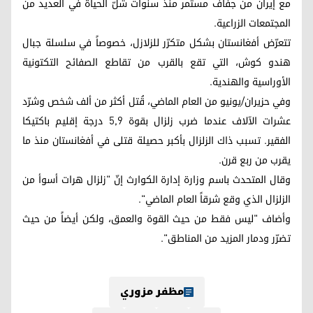
مع إيران من جفاف مستمر منذ سنوات شلّ الحياة في العديد من
المجتمعات الزراعية.
تتعرّض أفغانستان بشكل متكرّر للزلازل، خصوصاً في سلسلة جبال
هندو كوش، التي تقع بالقرب من تقاطع الصفائح التكتونية
الأوراسية والهندية.
وفي حزيران/يونيو من العام الماضي، قُتل أكثر من ألف شخص وشرّد
عشرات الآلاف عندما ضرب زلزال بقوة 5,9 درجة إقليم باكتيكا
الفقير. تسبب ذاك الزلزال بأكبر حصيلة قتلى في أفغانستان منذ ما
يقرب من ربع قرن.
وقال المتحدث باسم وزارة إدارة الكوارث إنّ "زلزال هرات أسوأ من
الزلزال الذي وقع شرقاً العام الماضي".
وأضاف "ليس فقط من حيث القوة والعمق، ولكن أيضاً من حيث
تضرّر ودمار المزيد من المناطق".
مظفر مزوري