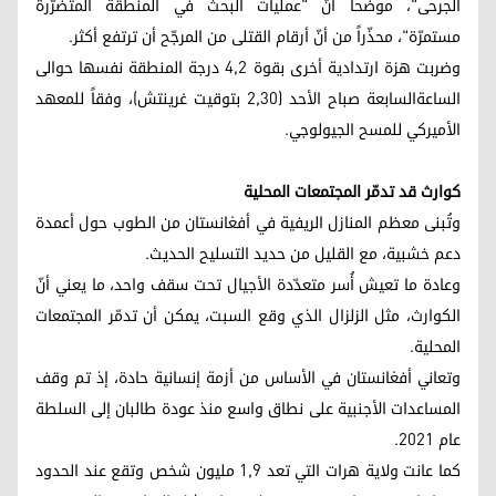
الجرحى"، موضحاً أنّ "عمليات البحث في المنطقة المتضرّرة
مستمرّة"، محذّراً من أنّ أرقام القتلى من المرجّح أن ترتفع أكثر.
وضربت هزة ارتدادية أخرى بقوة 4,2 درجة المنطقة نفسها حوالى
الساعةالسابعة صباح الأحد (2,30 بتوقيت غرينتش)، وفقاً للمعهد
الأميركي للمسح الجيولوجي.
كوارث قد تدمّر المجتمعات المحلية
وتُبنى معظم المنازل الريفية في أفغانستان من الطوب حول أعمدة
دعم خشبية، مع القليل من حديد التسليح الحديث.
وعادة ما تعيش أُسر متعدّدة الأجيال تحت سقف واحد، ما يعني أنّ
الكوارث، مثل الزلزال الذي وقع السبت، يمكن أن تدمّر المجتمعات
المحلية.
وتعاني أفغانستان في الأساس من أزمة إنسانية حادة، إذ تم وقف
المساعدات الأجنبية على نطاق واسع منذ عودة طالبان إلى السلطة
عام 2021.
كما عانت ولاية هرات التي تعد 1,9 مليون شخص وتقع عند الحدود