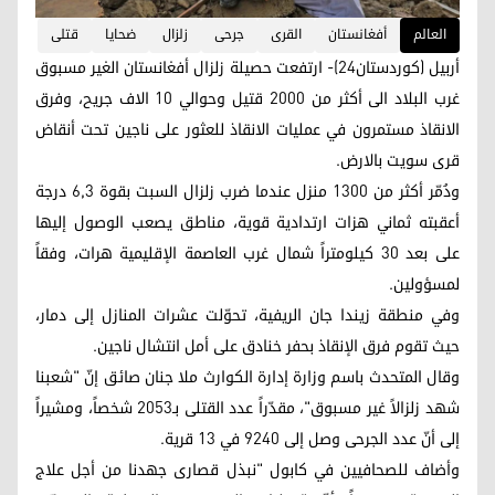
العالم
أفغانستان
القرى
جرحى
زلزال
ضحايا
قتلى
أربيل (كوردستان24)- ارتفعت حصيلة زلزال أفغانستان الغير مسبوق
غرب البلاد الى أكثر من 2000 قتيل وحوالي 10 الاف جريح، وفرق
الانقاذ مستمرون في عمليات الانقاذ للعثور على ناجين تحت أنقاض
قرى سويت بالارض.
ودُمّر أكثر من 1300 منزل عندما ضرب زلزال السبت بقوة 6,3 درجة
أعقبته ثماني هزات ارتدادية قوية، مناطق يصعب الوصول إليها
على بعد 30 كيلومتراً شمال غرب العاصمة الإقليمية هرات، وفقاً
لمسؤولين.
وفي منطقة زيندا جان الريفية، تحوّلت عشرات المنازل إلى دمار،
حيث تقوم فرق الإنقاذ بحفر خنادق على أمل انتشال ناجين.
وقال المتحدث باسم وزارة إدارة الكوارث ملا جنان صائق إنّ "شعبنا
شهد زلزالاً غير مسبوق"، مقدّراً عدد القتلى بـ2053 شخصاً، ومشيراً
إلى أنّ عدد الجرحى وصل إلى 9240 في 13 قرية.
وأضاف للصحافيين في كابول "نبذل قصارى جهدنا من أجل علاج