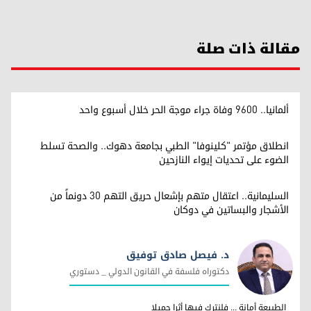
مقالة ذات صلة
ألمانيا.. 9600 وفاة جراء موجة الحر خلال أسبوع واحد
انطلاق مؤتمر "كلينوفا" الطبي بجامعة دهوك.. والصحة تسلط
الضوء على تحديات إيواء النازحين
السليمانية.. اعتقال متهم بإشعال حريق التهم 30 دونماً من
الأشجار والبساتين في دوكان
د. فيصل صادق توفيق
دكتوراه فلسفة في القانون الدولي _ دستوري
د. فيصل صادق توفيق
الطبيعة أمانة ... فلنترك فيها أثرا جميلا