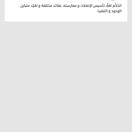
فاضل ميراني
الحُكْم لغةٌ، تأسيس الإنفلات و ممارسته، عقائد مختلفة و تقيّد متباين
الوجود و التنفيذ