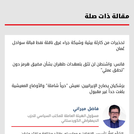
مقالة ذات صلة
تحذيرات من كارثة بيئية وشيكة جراء غرق ناقلة نفط قبالة سواحل
عُمان
فانس: واشنطن لن تثق بتعهدات طهران بشأن مضيق هرمز دون
"تحقق عملي"
بزشكيان يصارح الإيرانيين: نعيش "حرباً شاملة" والأوضاع المعيشية
بلغت حداً غير مقبول
فاضل ميراني
مسؤول الهيئة العاملة للمكتب السياسي للحزب
الديمقراطي الكوردستاني
فاضل ميراني
الحُكْم لغةٌ، تأسيس الإنفلات و ممارسته، عقائد مختلفة و تقيّد متباين