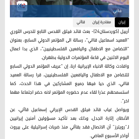
قاآني
إيران
مغادرة إيران
قاآني
أربيل (كوردستان24)- بعث قائد فيلق القدس التابع للحرس الثوري
"العميد اسماعيل قااني"، رسالة الى المؤتمر الدولي السابع، بعنوان
"التضامن مع الاطفال واليافعين الفلسطينيين"، الذي بدا اعمال
اليوم الاثنين في قاعة المؤتمرات الدولية بطهران.
وافادت وكالة الانباء الإيرانية ارنا، إن "عريف المؤتمر الدولي السابع
للتضامن مع الاطفال واليافعين الفلسطينيين، قرا رسالة العميد
قااني، الذي حيا فيها جميع المشاركين في هذا الحدث، كما
استسمحهم عذرا لقاء عدم حضوره المؤتمر لانه حضر اجتماعا مهما
اخر".
ويواصل غياب قائد فيلق القدس الإيراني إسماعيل قاآني، عن
الأنظار، إثارة الجدل، وذلك بعد تأكيد مسؤولين أمنين إيرانيين
لـ”رويترز” أن الاتصال فقد بقاآني منذ ضربات إسرائيلية على بيروت
أواخر الأسبوع الماضي.