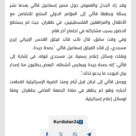
وقد زاد الجدل والغموض حول مصير إسماعيل قاآني بعدما نشر
رسالة وجهها قاآني إلى المؤتمر الدولي السابع للتضامن مع
الأطفال والمراهقین الفلسطینیین، في طهران، حيث لم يستطع
الحضور بسبب مشاركته في اجتماع آخر هام.
وفي وقت سابق، قال نائب قائد فيلق القدس الإيراني إيرج
مسجدي، إن قائد الفيلق إسماعيل قاآني “بصحة جيدة.
ونقلت وسائل إعلام رسمية عن مسجدي قوله، في إشارة إلى
قاآني،”إنه بصحة جيدة ويمارس أنشطته. البعض يطلبون منا إصدار
بيان لايوجد ما يدعو لذلك".
ووصل قاآني إلى لبنان قبل أيام ومنذ الضربة الإسرائيلية انقطعت
أخباره وهو لم يظهر في صلاة الجمعة الماضي بطهران. وفقا
لوسائل إعلام إسرائيلية.
Kurdistan24