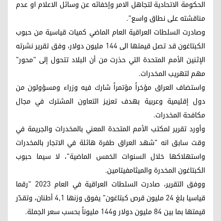
الحكومة الاتحادية لتجاهل الامر وإخفائه عن وسائل الاعلام او عدم
مناقشته على نطاق واسع".
وصادرت السلطات العراقية العام الماضي كميات قياسية من حبوب
الكبتاغون قد تصل قيمتها الى 144 مليون دولار، وفق تقرير نشرته
الإثنين الأمم المتحدة التي حذرت من أن البلاد تتحول إلى "محور"
مهم لتهريب المخدرات.
واستضاف العراق مؤخراً مؤتمراً شارك فيه وزراء ومسؤولون من
دول إقليمية وعربية بهدف تعزيز التعاون المشترك في مجال
مكافحة المخدرات.
وأورد تقرير لمكتب الأمم المتحدة المعني بالمخدرات والجريمة في
وقت سابق انه "شهد العراق طفرة هائلة في الاتجار بالمخدرات
واستهلاكها خلال السنوات الخمس الماضية"، لا سيما حبوب
الكبتاغون المخدرة والميثامفيتامين.
ووفق التقرير، صادرت السلطات العراقية في العام 2023 "رقما
قياسيا بلغ 24 مليون قرص كبتاغون" يفوق وزنها 4,1 أطنان، وتقدّر
قيمتها بما بين 84 مليون دولار و144 مليوناً بحسب سعر الجملة.