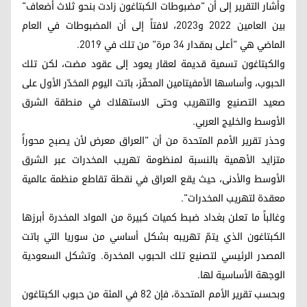
وأشار التقرير إلى أن "مضبوطات الكبتاغون زادت بنحو ثلاث أضعاف"
بين العامين 2022 و2023، لافتاً إلى أن المضبوطات في العام
الماضي هي "أعلى بمقدار 34 مرة" من تلك في 2019.
والكبتاغون تسمية قديمة لعقار يعود إلى عقود مضت، لكن تلك
الحبوب، وأساسها الأمفيتامين المحفّز، باتت اليوم المخدّر الأول على
صعيد التصنيع والتهريب وحتى الاستهلاك في منطقة الشرق
الأوسط والخليج العربي.
وحذر تقرير الأمم المتحدة من أن "العراق معرض لأن يصبح محوراً
متزايد الأهمية بالنسبة لمنظومة تهريب المخدرات عبر الشرق
الأوسط والأدنى، حيث يقع العراق في نقطة تقاطع منظمة عالمية
معقدة لتهريب المخدرات".
وغالباً ما تعلن بغداد ضبط كميات كبيرة من المواد المخدرة أبرزها
الكبتاغون الذي يتمّ تهريبه بشكل أساسي من سوريا التي باتت
المصدر الرئيسي لتصنيع تلك الحبوب المخدرة. وتشكل السعودية
الوجهة الأساسية لها.
وبحسب تقرير الأمم المتحدة، فإن 82 في المئة من حبوب الكبتاغون