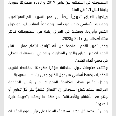
المضبوطة في المنطقة بين عامي 2019 و 2023 مصدرها سوريا،
يليها لبنان (17 في المئة).
ويتحول العراق تدريجياً أيضاً إلى ممر لتهريب الميثامفيتامين،
ومصدره الأساسي جنوب غرب أسيا وخصوصاً أفغانستان، نحو دول
الخليج وأوروبا. وسجّلت في العراق زيادة في المضبوطات تناهز
ستة أضعاف بين 2019 و2023.
وحذر تقرير الأمم المتحدة من أنه "رافق ارتفاع عمليات نقل
المخدرات عبر العراق والدول المجاورة، زيادة في الاستهلاك المحلي
في جميع أنحاء البلاد".
وكثفت حكومات دول المنطقة مؤخرا جهودها لمكافحة تهريب
المخدرات بضغط أساسي من دول الخليج وعلى رأسها السعودية.
وخلال مؤتمر بغداد لمكافحة المخدرات، قال رئيس الحكومة
العراقية محمّد شياع السوداني إن "العراقَ مُنفتحٌ على كلِّ تعاونٍ أو
جهدٍ مع الأشقاءِ والأصدقاء" لمواجهة ما وصفه بـ"جريمة عابرة
للحدود".
وقال "سندعم كل جهد يستهدفُ القضاءَ على بؤرِ سمومِ المخّدراتِ