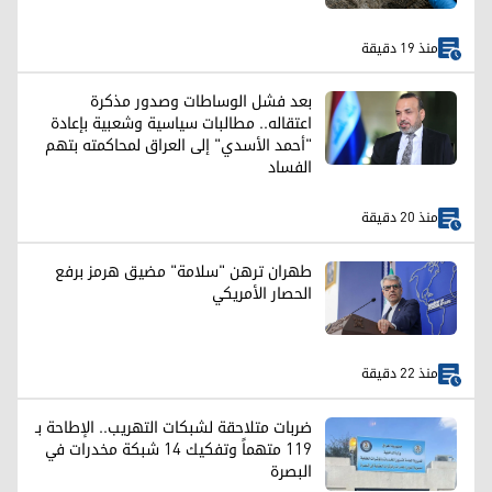
منذ 19 دقيقة
بعد فشل الوساطات وصدور مذكرة
اعتقاله.. مطالبات سياسية وشعبية بإعادة
"أحمد الأسدي" إلى العراق لمحاكمته بتهم
الفساد
منذ 20 دقيقة
طهران ترهن "سلامة" مضيق هرمز برفع
الحصار الأمريكي
منذ 22 دقيقة
ضربات متلاحقة لشبكات التهريب.. الإطاحة بـ
119 متهماً وتفكيك 14 شبكة مخدرات في
البصرة