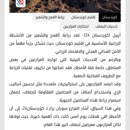
کوردستان
إقليم كوردستان
زراعة القمح والشعير
تحديات الجفاف
ابتكارات المزارعين
أربيل (كوردستان 24)- تعد زراعة القمح والشعير من الأنشطة
الزراعية الأساسية في إقليم كوردستان، حيث تشكل جزءاً مهماً من
الأمن الغذائي المحلي والاقتصاد الزراعي.
وبالرغم من التحديات البيئية التي تواجه المزارعين في بعض
المناطق، خاصة قلة الأمطار، فقد تمكنوا من تكييف تقنيات الزراعة
مع الظروف المناخية الصعبة.
وقد اعتمد المزارعون على استراتيجيات متعددة مثل تحسين أساليب
الري واستخدام أصناف من المحاصيل المقاومة للجفاف، لضمان
استمرار زراعة هذه المحاصيل الحيوية.
وفي هذا السياق، أشار المزارع سوران زرار لـ كوردستان24، إلى أن
الأمطار التي هطلت يوم أمس كانت ذات أهمية كبيرة، حيث لولاها
لكان المزارعون معرضين لجفاف كبير هذا العام.