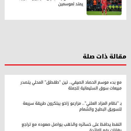
يمتد لموسمين
مقالة ذات صلة
مع بدء موسم الحصاد الصيفي.. تين "طقطق" المحلي يتصدر
مبيعات سوق السليمانية للجملة
بـ "نظام المزاد العلني".. مزارعو زاخو يبتكرون طريقة سريعة
لتسويق البطيخ والشمام
النفط يحافظ على خسائره والذهب يواصل صعوده مع تراجع
رهانات رفع الفائدة