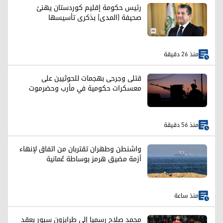
رئيس حكومة إقليم كوردستان يهنئ
صحيفة (المدى) بذكرى تأسيسها
منذ 26 دقيقة
قتلى وجرحى بهجمات للحوثيين على
معسكرات حكومية في مأرب وحضرموت
منذ 56 دقيقة
واشنطن وطهران تقتربان من اتفاق لإنهاء
أزمة مضيق هرمز بوساطة عُمانية
منذ ساعة
محمد صلاح رسميا إلى طرابزون سبور بعقد