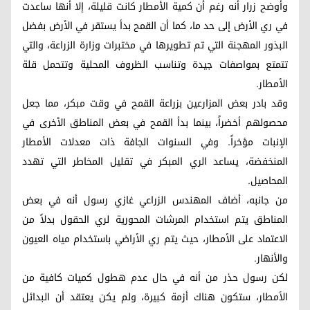
وأوضح زرار أنه رغم أن كمية الأمطار كانت قليلة، إلا أنها ساعدت
في ري الأرض إلى حد ما، كما أن القمح بدأ يستقر في الأرض بفضل
البذور المهجنة التي تم تطويرها في مختبرات وزارة الزراعة، والتي
تتمتع بمواصفات جيدة وتناسب الظروف المحلية وتتحمل قلة
الأمطار.
وقد بادر بعض المزارعين بزراعة القمح في وقت مبكر، مما جعل
محصولهم أخضراً، بينما بدأ القمح في بعض المناطق الأخرى في
الإنبات مؤخراً. وفي السنوات الجافة ذات معدلات الأمطار
المنخفضة، يساعد الري المبكر في تقليل المخاطر التي تهدد
المحاصيل.
من جانبه، أضاف المهندس الزراعي غازي رسول أنه في بعض
المناطق يتم استخدام المرشات المحورية لري الحقول بدلاً من
الاعتماد على الأمطار، حيث يتم ري الأراضي باستخدام مياه العيون
والأنهار.
لكن رسول حذر من أنه في حال عدم هطول كميات كافية من
الأمطار، ستكون هناك أزمة كبيرة، ولم يكن يعتقد أن البدائل